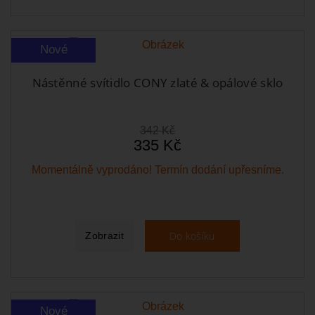
Nové
Nástěnné svítidlo CONY zlaté & opálové sklo
342 Kč
335 Kč
Momentálně vyprodáno! Termín dodání upřesníme.
Do košíku
Zobrazit
Nové