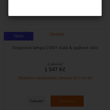
Do košíku
Zobrazit
Nové
Stojanová lampa CONY zlatá & opálové sklo
1 664 Kč
1 547 Kč
Skladem u dodavatele, obvykle do 7-mi dní
Do košíku
Zobrazit