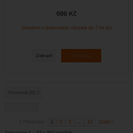
686 Kč
Skladem u dodavatele, obvykle do 7-mi dní
Do košíku
Zobrazit
(
)
Porovnat
0
Zobrazit vše
Předchozí
1
2
3
...
10
Další
Zobrazeno 1 – 33 z 302 položek