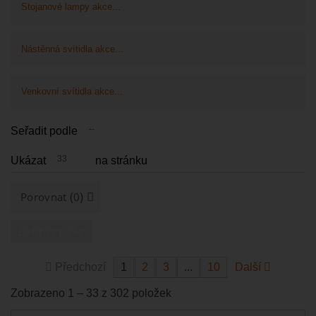
Stojanové lampy akce...
Nástěnná svítidla akce...
Venkovní svítidla akce...
--
Seřadit podle
33
Ukázat
na stránku
(
)
Porovnat
0
Zobrazit vše
Předchozí
1
2
3
...
10
Další
Zobrazeno 1 – 33 z 302 položek