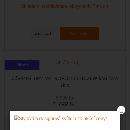
Skladem u dodavatele, obvykle do 7-mi dní
Do košíku
Zobrazit
Nové
Závěsný lustr METROPOLIS LED 26W kouřové
sklo
5 098 Kč
4 792 Kč
Skladem u dodavatele, obvykle do 7-mi dní