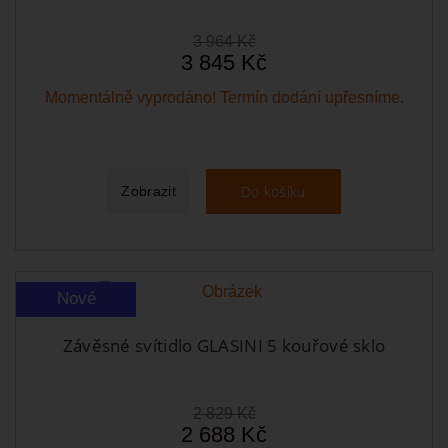
3 964 Kč
3 845 Kč
Momentálně vyprodáno! Termín dodání upřesníme.
Do košíku
Zobrazit
Nové
Závěsné svítidlo GLASINI 5 kouřové sklo
2 829 Kč
2 688 Kč