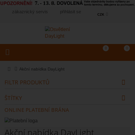
zákaznický servis
přihlásit se
CZK
Košík
(prázdný)
Porovnání produkt
0
0
Toggle navigation
Vyhledat produkt...
Akční nabídka DayLight
FILTR PRODUKTŮ
ŠTÍTKY
ONLINE PLATEBNÍ BRÁNA
Akční nabídka DayLight