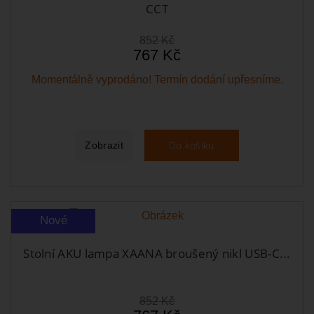
CCT
852 Kč
767 Kč
Momentálně vyprodáno! Termín dodání upřesníme.
Do košíku
Zobrazit
Nové
Stolní AKU lampa XAANA broušený nikl USB-C...
852 Kč