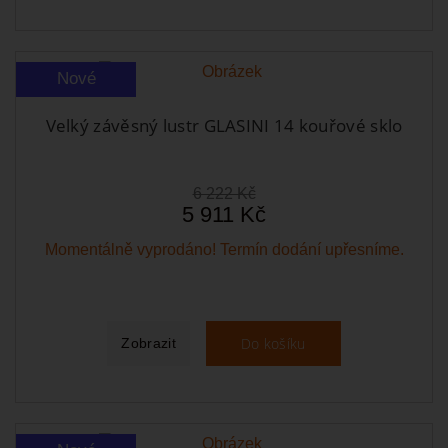
Nové
Velký závěsný lustr GLASINI 14 kouřové sklo
6 222 Kč
5 911 Kč
Momentálně vyprodáno! Termín dodání upřesníme.
Do košíku
Zobrazit