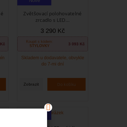
Nové
né
Zvětšovací polohovatelné
zrcadlo s LED...
3 290 Kč
Koupit s kódem:
 Kč
3 093 Kč
STYLOVKY
mín
Skladem u dodavatele, obvykle
do 7-mi dní
Do košíku
Zobrazit
Nové