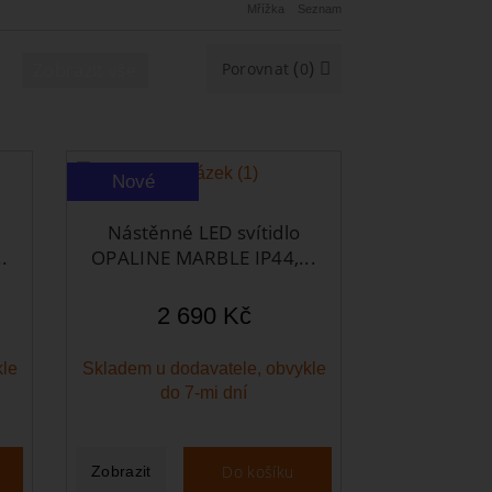
Mřížka
Seznam
(
)
Zobrazit vše
Porovnat
0
Nové
Nástěnné LED svítidlo
.
OPALINE MARBLE IP44,...
2 690 Kč
kle
Skladem u dodavatele, obvykle
do 7-mi dní
Do košíku
Zobrazit