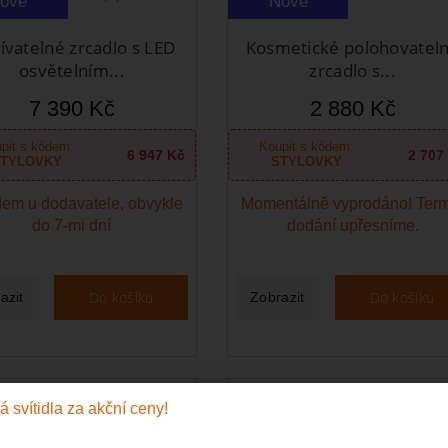
ové
Nové
ívatelné zrcadlo s LED
Kosmetické polohovatel
osvětelním...
zrcadlo s...
7 390 Kč
2 880 Kč
pit s kódem:
Koupit s kódem:
6 947 Kč
2 707
TYLOVKY
STYLOVKY
em u dodavatele, obvykle
Momentálně vyprodáno! Ter
do 7-mi dní
dodání upřesníme.
Do košíku
Do košíku
azit
Zobrazit
ové
Nové