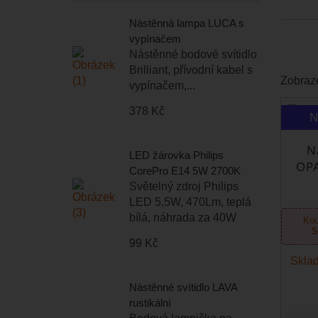
Nástěnná lampa LUCA s
vypínačem
Nástěnné bodové svítidlo
Brilliant, přívodní kabel s
Zobraze
vypínačem,...
378 Kč
N
N
LED žárovka Philips
OPA
CorePro E14 5W 2700K
Světelný zdroj Philips
LED 5,5W, 470Lm, teplá
bílá, náhrada za 40W
Kou
S
99 Kč
Sklad
Nástěnné svítidlo LAVA
rustikální