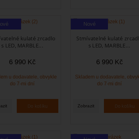
ové
Nové
vatelné kulaté zrcadlo
Stmívatelné kulaté zrcad
s LED, MARBLE...
s LED, MARBLE...
6 990 Kč
6 990 Kč
em u dodavatele, obvykle
Skladem u dodavatele, obvy
do 7-mi dní
do 7-mi dní
Do košíku
Do košíku
azit
Zobrazit