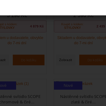
ropní / nástěnné LED
Nástěnné LED svítidlo
svítidlo VERITAS...
PARMA ČERNÉ 47cm IP4
5 190 Kč
2 590 Kč
pit s kódem:
Koupit s kódem:
4 879 Kč
2 435
TYLOVKY
STYLOVKY
em u dodavatele, obvykle
Skladem u dodavatele, obvy
do 7-mi dní
do 7-mi dní
Do košíku
Do košíku
azit
Zobrazit
ové
Nové
těnné svítidlo SCOPE
Nástěnné svítidlo SCOP
chromové & čiré...
zlaté & čiré...