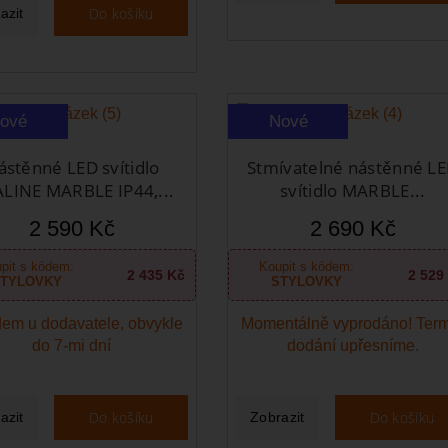
Do košíku
azit
ové
Nové
ástěnné LED svítidlo
Stmívatelné nástěnné L
LINE MARBLE IP44,...
svítidlo MARBLE...
2 590 Kč
2 690 Kč
pit s kódem:
Koupit s kódem:
2 435 Kč
2 529
TYLOVKY
STYLOVKY
em u dodavatele, obvykle
Momentálně vyprodáno! Ter
do 7-mi dní
dodání upřesníme.
Do košíku
Do košíku
azit
Zobrazit