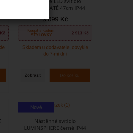
Nástěnné LED svítidlo
4
PARMA ZLATÉ 47cm IP44
3 099 Kč
Koupit s kódem:
 Kč
2 913 Kč
STYLOVKY
kle
Skladem u dodavatele, obvykle
do 7-mi dní
Do košíku
Zobrazit
Nové
E
Nástěnné svítidlo
LUMINSPHERE černé IP44