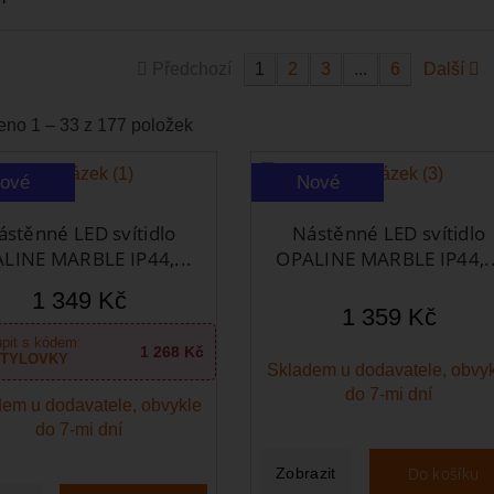
Předchozí
1
2
3
...
6
Další
no 1 – 33 z 177 položek
ové
Nové
ástěnné LED svítidlo
Nástěnné LED svítidlo
LINE MARBLE IP44,...
OPALINE MARBLE IP44,..
1 349 Kč
1 359 Kč
pit s kódem:
1 268 Kč
TYLOVKY
Skladem u dodavatele, obvy
do 7-mi dní
em u dodavatele, obvykle
do 7-mi dní
Do košíku
Zobrazit