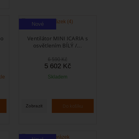
Nové
lo
Ventilátor MINI ICARIA s
osvětlením BÍLÝ /...
6 590 Kč
5 602 Kč
kle
Skladem
Do košíku
Zobrazit