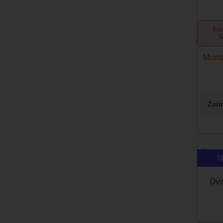
Kou
S
Mome
Zobr
N
Dvo