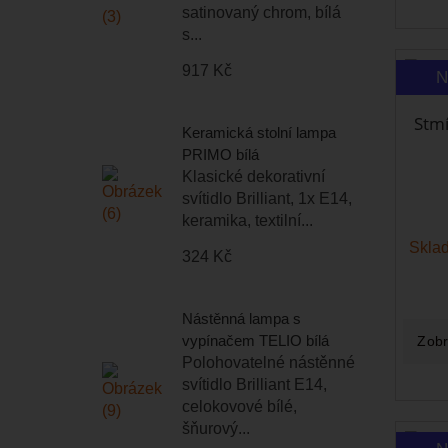
satinovaný chrom, bílá
s...
917 Kč
N
Stmí
Keramická stolní lampa
PRIMO bílá
Klasické dekorativní
svítidlo Brilliant, 1x E14,
keramika, textilní...
Sklad
324 Kč
Nástěnná lampa s
vypínačem TELIO bílá
Zobr
Polohovatelné nástěnné
svítidlo Brilliant E14,
celokovové bílé,
šňurový...