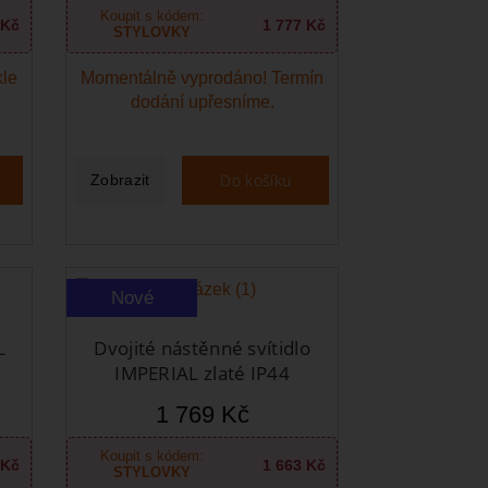
Koupit s kódem:
 Kč
1 777 Kč
STYLOVKY
kle
Momentálně vyprodáno! Termín
dodání upřesníme.
Do košíku
Zobrazit
Nové
L
Dvojité nástěnné svítidlo
IMPERIAL zlaté IP44
1 769 Kč
Koupit s kódem:
 Kč
1 663 Kč
STYLOVKY