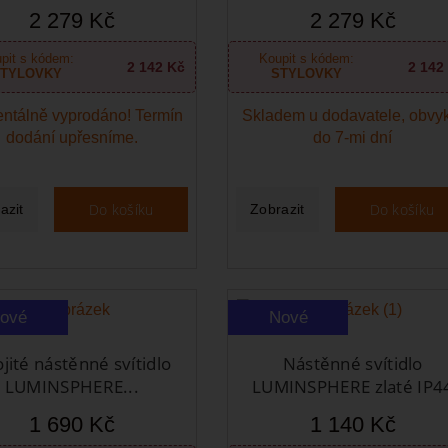
2 279 Kč
2 279 Kč
pit s kódem:
Koupit s kódem:
2 142 Kč
2 142
TYLOVKY
STYLOVKY
ntálně vyprodáno! Termín
Skladem u dodavatele, obvy
dodání upřesníme.
do 7-mi dní
Do košíku
Do košíku
azit
Zobrazit
ové
Nové
jité nástěnné svítidlo
Nástěnné svítidlo
LUMINSPHERE...
LUMINSPHERE zlaté IP4
1 690 Kč
1 140 Kč