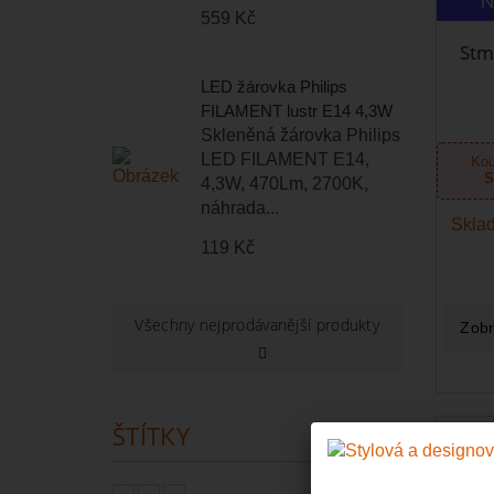
N
559 Kč
Stm
LED žárovka Philips
FILAMENT lustr E14 4,3W
Skleněná žárovka Philips
LED FILAMENT E14,
Kou
S
4,3W, 470Lm, 2700K,
náhrada...
Sklad
119 Kč
Všechny nejprodávanější produkty
Zobr
ŠTÍTKY
N