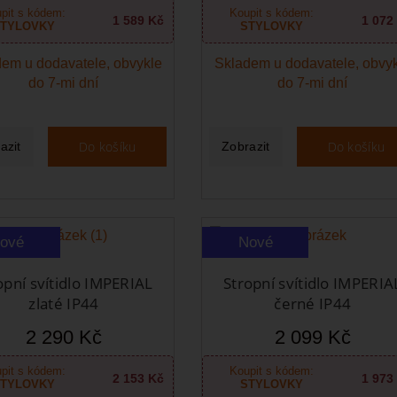
pit s kódem:
Koupit s kódem:
1 589 Kč
1 072
TYLOVKY
STYLOVKY
em u dodavatele, obvykle
Skladem u dodavatele, obvy
do 7-mi dní
do 7-mi dní
Do košíku
Do košíku
azit
Zobrazit
ové
Nové
opní svítidlo IMPERIAL
Stropní svítidlo IMPERIA
zlaté IP44
černé IP44
2 290 Kč
2 099 Kč
pit s kódem:
Koupit s kódem:
2 153 Kč
1 973
TYLOVKY
STYLOVKY