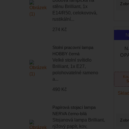
Bodová lampička na
Zobr
stěnu Brilliant, 1x
E14/R50, celokovová,
rustikální...
274 Kč
N
Stolní pracovní lampa
N
HOBBY černá
OPA
Velké stolní svítidlo
Brilliant, 1x E27,
polohovatelné rameno
Kou
a...
S
490 Kč
Sklad
Papírová stojací lampa
NERVA černo-bílá
Stojanová lampa Brilliant,
Zobr
rýžový papír, kov,