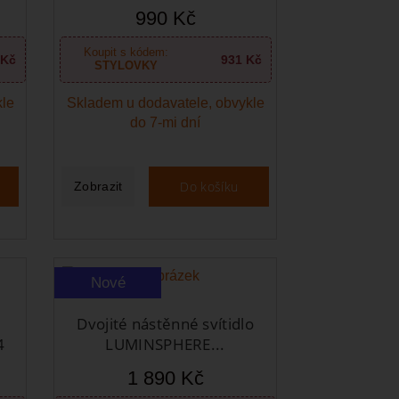
990 Kč
Koupit s kódem:
 Kč
931 Kč
STYLOVKY
kle
Skladem u dodavatele, obvykle
do 7-mi dní
Do košíku
Zobrazit
Nové
Dvojité nástěnné svítidlo
4
LUMINSPHERE...
1 890 Kč