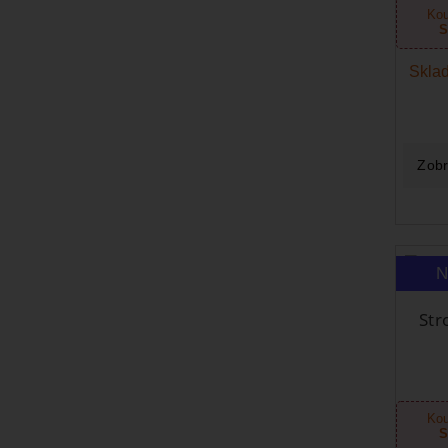
Kou
S
Sklad
Zobr
N
Str
Kou
S