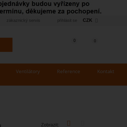
zákaznický servis
přihlásit se
CZK
Košík
(prázdný)
Porovnání produktů
0
0
yhledat produkt...
Ventilátory
Reference
Kontakt
Zobrazit:
u