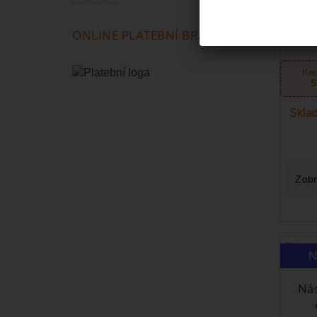
St
ONLINE PLATEBNÍ BRÁNA
Kou
S
Sklad
Zobr
N
Nás