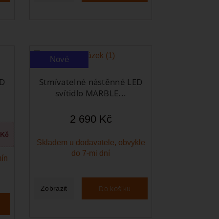
Nové
ED
Stmívatelné nástěnné LED
svítidlo MARBLE...
2 690 Kč
 Kč
Skladem u dodavatele, obvykle
do 7-mi dní
mín
Do košíku
Zobrazit