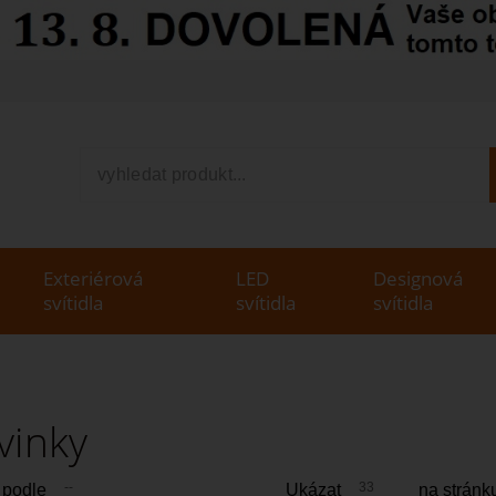
V
Exteriérová
LED
Designová
svítidla
svítidla
svítidla
vinky
--
33
 podle
Ukázat
na stránk