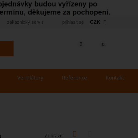
zákaznický servis
přihlásit se
CZK
Košík
(prázdný)
Porovnání produktů
0
0
yhledat produkt...
Ventilátory
Reference
Kontakt
Zobrazit:
u