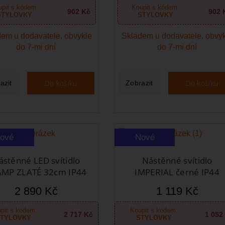
pit s kódem:
Koupit s kódem:
902 Kč
902 
STYLOVKY
STYLOVKY
em u dodavatele, obvykle
Skladem u dodavatele, obvy
do 7-mi dní
do 7-mi dní
Do košíku
Do košíku
azit
Zobrazit
ové
Nové
ástěnné LED svítidlo
Nástěnné svítidlo
AMP ZLATÉ 32cm IP44
IMPERIAL černé IP44
2 890 Kč
1 119 Kč
pit s kódem:
Koupit s kódem:
2 717 Kč
1 052
TYLOVKY
STYLOVKY