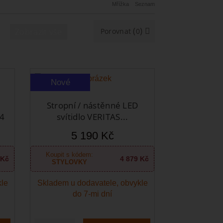
Mřížka
Seznam
(
)
Zobrazit vše
Porovnat
0
Nové
Stropní / nástěnné LED
4
svítidlo VERITAS...
5 190 Kč
Koupit s kódem:
 Kč
4 879 Kč
STYLOVKY
kle
Skladem u dodavatele, obvykle
do 7-mi dní