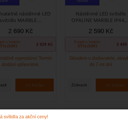
ové
Nové
ívatelné nástěnné LED
Nástěnné LED svítidlo
svítidlo MARBLE...
OPALINE MARBLE IP44,..
2 690 Kč
2 590 Kč
pit s kódem:
Koupit s kódem:
2 529 Kč
2 435
TYLOVKY
STYLOVKY
ntálně vyprodáno! Termín
Skladem u dodavatele, obvy
dodání upřesníme.
do 7-mi dní
Do košíku
Do košíku
azit
Zobrazit
ové
Nové