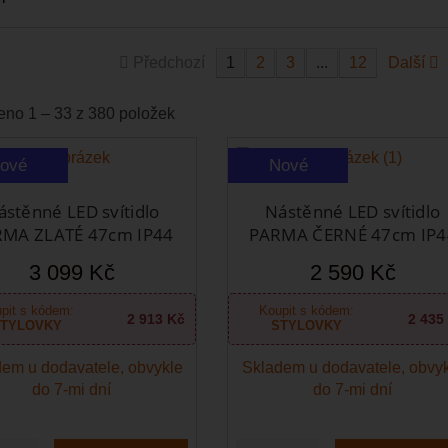
Předchozí
1
2
3
...
12
Další
no 1 – 33 z 380 položek
ové
Nové
ástěnné LED svítidlo
Nástěnné LED svítidlo
MA ZLATÉ 47cm IP44
PARMA ČERNÉ 47cm IP4
3 099 Kč
2 590 Kč
pit s kódem:
Koupit s kódem:
2 913 Kč
2 435
TYLOVKY
STYLOVKY
em u dodavatele, obvykle
Skladem u dodavatele, obvy
do 7-mi dní
do 7-mi dní