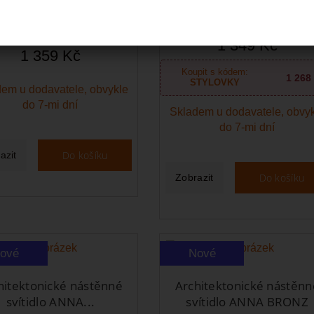
ástěnné LED svítidlo
Nástěnné LED svítidlo
LINE MARBLE IP44,...
OPALINE MARBLE IP44,..
1 349 Kč
1 359 Kč
Koupit s kódem:
1 268
STYLOVKY
em u dodavatele, obvykle
do 7-mi dní
Skladem u dodavatele, obvy
do 7-mi dní
Do košíku
azit
Do košíku
Zobrazit
ové
Nové
hitektonické nástěnné
Architektonické nástěnn
svítidlo ANNA...
svítidlo ANNA BRONZ