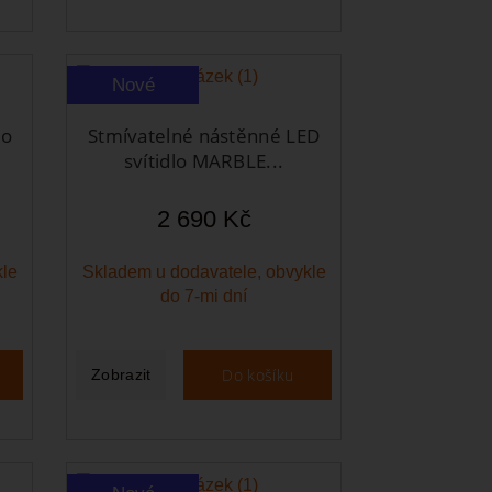
Nové
lo
Stmívatelné nástěnné LED
svítidlo MARBLE...
2 690 Kč
kle
Skladem u dodavatele, obvykle
do 7-mi dní
Do košíku
Zobrazit