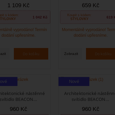
1 109 Kč
659 Kč
pit s kódem:
Koupit s kódem:
1 042 Kč
619 
TYLOVKY
STYLOVKY
ntálně vyprodáno! Termín
Momentálně vyprodáno! Ter
dodání upřesníme.
dodání upřesníme.
Do košíku
Do košíku
azit
Zobrazit
ové
Nové
hitektonické nástěnné
Architektonické nástěnn
svítidlo BEACON...
svítidlo BEACON...
960 Kč
960 Kč