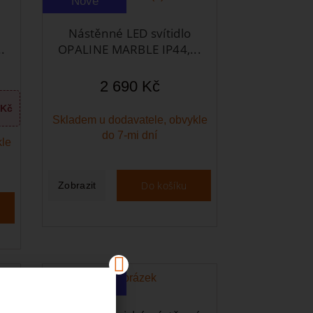
Nové
Nástěnné LED svítidlo
.
OPALINE MARBLE IP44,...
2 690 Kč
 Kč
Skladem u dodavatele, obvykle
do 7-mi dní
kle
Do košíku
Zobrazit
Nové