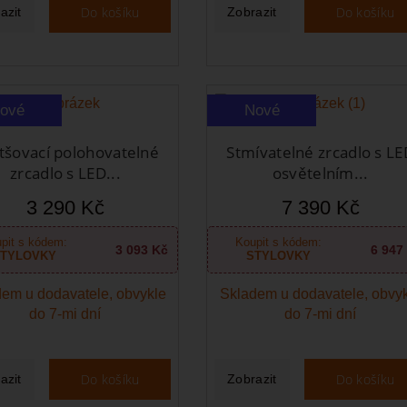
Do košíku
Do košíku
azit
Zobrazit
ové
Nové
tšovací polohovatelné
Stmívatelné zrcadlo s LE
zrcadlo s LED...
osvětelním...
3 290 Kč
7 390 Kč
pit s kódem:
Koupit s kódem:
3 093 Kč
6 947
TYLOVKY
STYLOVKY
em u dodavatele, obvykle
Skladem u dodavatele, obvy
do 7-mi dní
do 7-mi dní
Do košíku
Do košíku
azit
Zobrazit