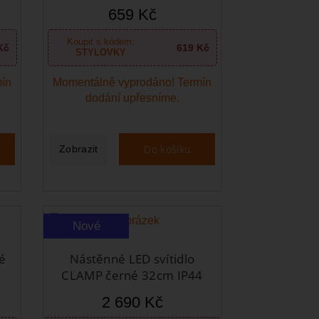
659 Kč
Koupit s kódem:
Kč
619 Kč
STYLOVKY
mín
Momentálně vyprodáno! Termín
dodání upřesníme.
Do košíku
Zobrazit
Nové
é
Nástěnné LED svítidlo
CLAMP černé 32cm IP44
2 690 Kč