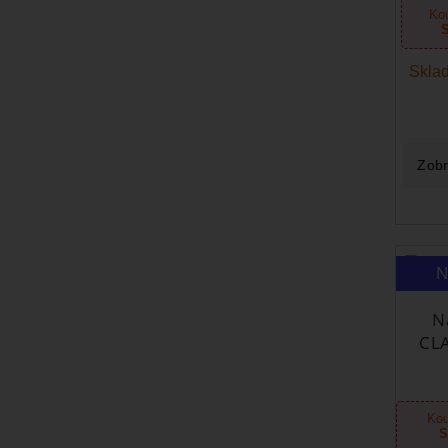
Kou
Sklad
Zobr
N
N
CL
Kou
S