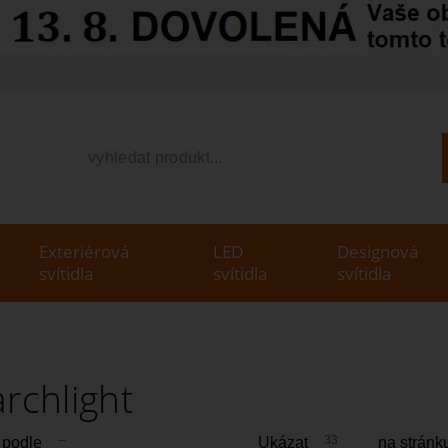
V
Exteriérová
LED
Designová
svítidla
svítidla
svítidla
archlight
--
33
 podle
Ukázat
na stránk