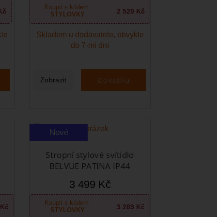
Koupit s kódem:
Kč
2 529 Kč
STYLOVKY
kle
Skladem u dodavatele, obvykle
do 7-mi dní
Do košíku
Zobrazit
Nové
Stropní stylové svítidlo
BELVUE PATINA IP44
3 499 Kč
Koupit s kódem:
 Kč
3 289 Kč
STYLOVKY