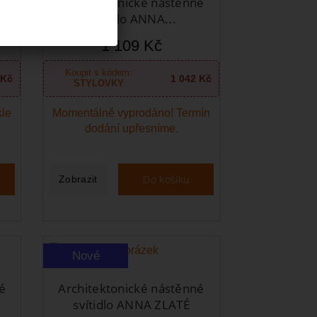
Architektonické nástěnné
.
svítidlo ANNA...
1 109 Kč
Koupit s kódem:
 Kč
1 042 Kč
STYLOVKY
kle
Momentálně vyprodáno! Termín
dodání upřesníme.
Do košíku
Zobrazit
Nové
é
Architektonické nástěnné
svítidlo ANNA ZLATÉ