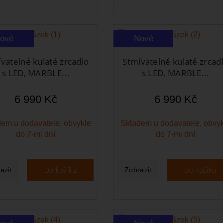
ové
Nové
vatelné kulaté zrcadlo
Stmívatelné kulaté zrcad
s LED, MARBLE...
s LED, MARBLE...
6 990 Kč
6 990 Kč
em u dodavatele, obvykle
Skladem u dodavatele, obvy
do 7-mi dní
do 7-mi dní
Do košíku
Do košíku
azit
Zobrazit