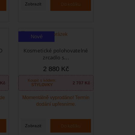
Do košíku
Zobrazit
Nové
D
Kosmetické polohovatelné
zrcadlo s...
2 880 Kč
Koupit s kódem:
 Kč
2 707 Kč
STYLOVKY
kle
Momentálně vyprodáno! Termín
dodání upřesníme.
Do košíku
Zobrazit