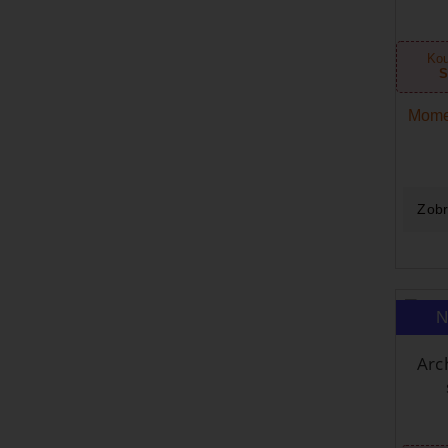
Kou
S
Mome
Zobr
N
Arc