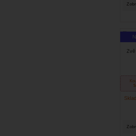
Zobr
N
Zvě
Kou
S
Sklad
Zobr