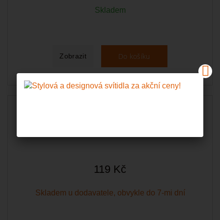
Skladem
Do košíku
Zobrazit
Philips CorePro LED svíčka E14 7W
119 Kč
Skladem u dodavatele, obvykle do 7-mi dní