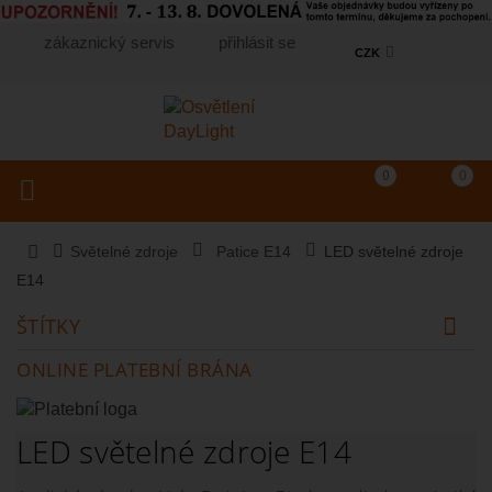
zákaznický servis
přihlásit se
CZK
Košík
(prázdný)
Porovnání produkt
0
0
Toggle navigation
Vyhledat produkt...
Světelné zdroje
Patice E14
LED světelné zdroje
E14
ŠTÍTKY
ONLINE PLATEBNÍ BRÁNA
LED světelné zdroje E14