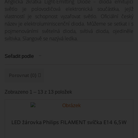
Anglická zkratka Light-Emitting Diode – dioda emitující
světlo je polovodičová elektronická součástka, jejíž
vlastností je schopnost vyzařovat světlo. Oficiální český
název je elektroluminiscenční dioda. Můžeme se setkat i s
pojmenováními světelná dioda, svítivá dioda, ojediněle
svítivka. Slangově se nazývá ledka.
--
Seřadit podle
(
)
Porovnat
0
Zobrazeno 1 – 13 z 13 položek
LED žárovka Philips FILAMENT svíčka E14 6,5W