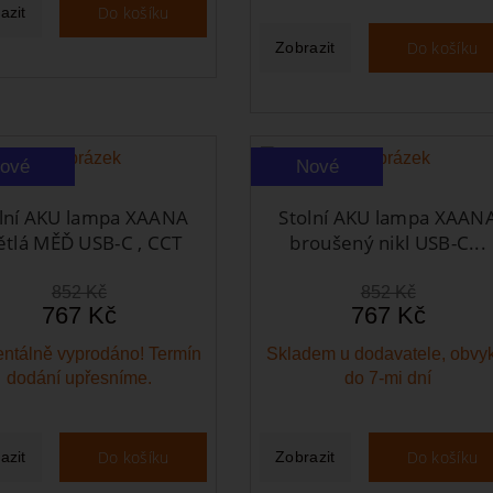
Do košíku
azit
Do košíku
Zobrazit
ové
Nové
lní AKU lampa XAANA
Stolní AKU lampa XAAN
ětlá MĚĎ USB-C , CCT
broušený nikl USB-C...
852 Kč
852 Kč
767 Kč
767 Kč
ntálně vyprodáno! Termín
Skladem u dodavatele, obvy
dodání upřesníme.
do 7-mi dní
Do košíku
Do košíku
azit
Zobrazit