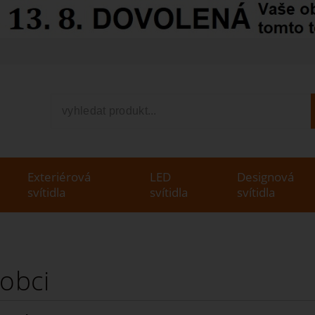
V
Exteriérová
LED
Designová
svítidla
svítidla
svítidla
robci