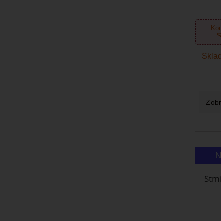
Kou
S
Sklad
Zobr
N
Stmí