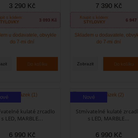
3 290 Kč
7 390 Kč
pit s kódem:
Koupit s kódem:
3 093 Kč
6 947
TYLOVKY
STYLOVKY
em u dodavatele, obvykle
Skladem u dodavatele, obvy
do 7-mi dní
do 7-mi dní
Do košíku
Do košíku
azit
Zobrazit
ové
Nové
vatelné kulaté zrcadlo
Stmívatelné kulaté zrcad
s LED, MARBLE...
s LED, MARBLE...
6 990 Kč
6 990 Kč