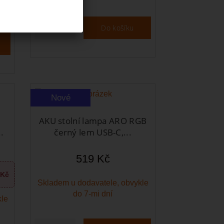
Do košíku
Zobrazit
Nové
AKU stolní lampa ARO RGB
.
černý lem USB-C,...
519 Kč
 Kč
Skladem u dodavatele, obvykle
do 7-mi dní
kle