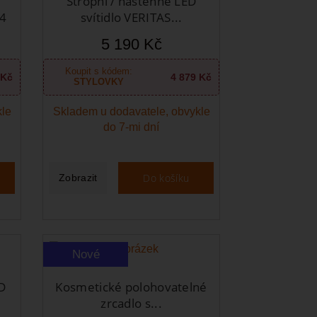
Stropní / nástěnné LED
4
svítidlo VERITAS...
5 190 Kč
Koupit s kódem:
 Kč
4 879 Kč
STYLOVKY
kle
Skladem u dodavatele, obvykle
do 7-mi dní
Do košíku
Zobrazit
Nové
D
Kosmetické polohovatelné
zrcadlo s...