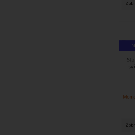
Zobr
N
Sto
sv
Mome
Zobr