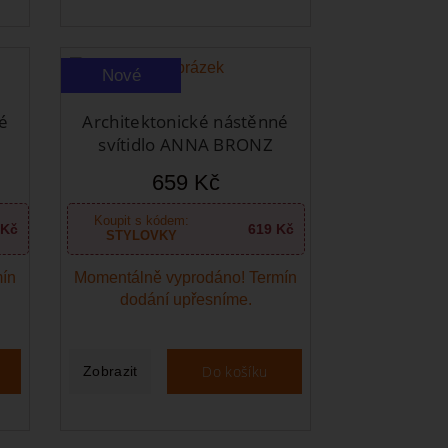
Nové
é
Architektonické nástěnné
svítidlo ANNA BRONZ
659 Kč
Koupit s kódem:
 Kč
619 Kč
STYLOVKY
mín
Momentálně vyprodáno! Termín
dodání upřesníme.
Do košíku
Zobrazit