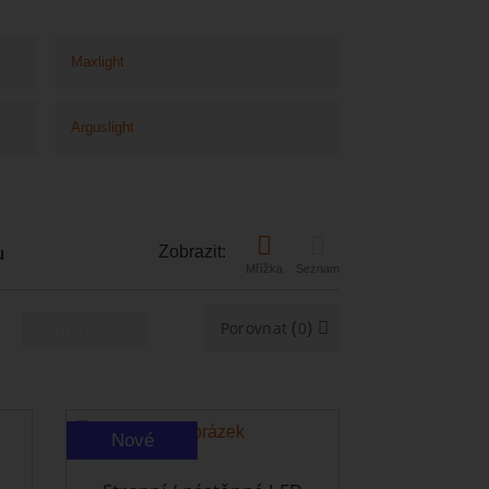
Maxlight
Arguslight
Zobrazit:
u
Mřížka
Seznam
(
)
Zobrazit vše
Porovnat
0
Nové