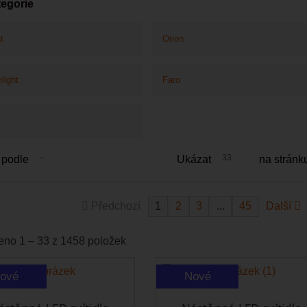
egorie
t
Orion
light
Faro
s
--
33
 podle
Ukázat
na stránk
Předchozí
1
2
3
...
45
Další
eno 1 – 33 z 1458 položek
ové
Nové