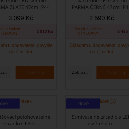
ástěnné LED svítidlo
Nástěnné LED svítidlo
MA ZLATÉ 47cm IP44
PARMA ČERNÉ 47cm IP4
3 099 Kč
2 590 Kč
pit s kódem:
Koupit s kódem:
2 913 Kč
2 435
TYLOVKY
STYLOVKY
em u dodavatele, obvykle
Skladem u dodavatele, obvy
do 7-mi dní
do 7-mi dní
Do košíku
Do košíku
azit
Zobrazit
ové
Nové
tšovací polohovatelné
Stmívatelné zrcadlo s LE
zrcadlo s LED...
osvětelním...