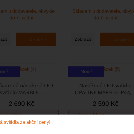
em u dodavatele, obvykle
Skladem u dodavatele, obvy
do 7-mi dní
do 7-mi dní
Do košíku
Do košíku
azit
Zobrazit
ové
Nové
ívatelné nástěnné LED
Nástěnné LED svítidlo
svítidlo MARBLE...
OPALINE MARBLE IP44,..
2 690 Kč
2 590 Kč
pit s kódem:
Koupit s kódem:
2 529 Kč
2 435
TYLOVKY
STYLOVKY
ntálně vyprodáno! Termín
Skladem u dodavatele, obvy