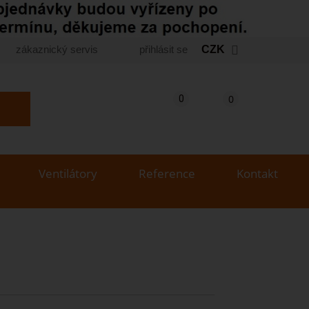
zákaznický servis
přihlásit se
CZK
Košík
(prázdný)
Porovnání produktů
0
0
yhledat produkt...
Ventilátory
Reference
Kontakt