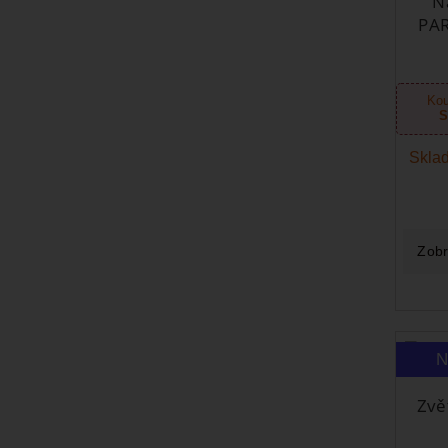
N
PAR
Kou
S
Sklad
Zobr
N
Zvě