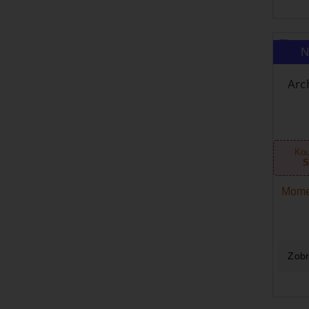
N
Arc
Kou
S
Mome
Zobr