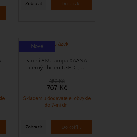
Do košíku
Zobrazit
Nové
A
Stolní AKU lampa XAANA
černý chrom USB-C ,...
852 Kč
767 Kč
kle
Skladem u dodavatele, obvykle
do 7-mi dní
Do košíku
Zobrazit