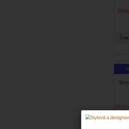
Sklad
Zobr
N
Stm
Kou
S
Mome