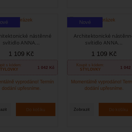
ové
Nové
hitektonické nástěnné
Architektonické nástěnn
svítidlo ANNA...
svítidlo ANNA...
1 109 Kč
1 109 Kč
pit s kódem:
Koupit s kódem:
1 042 Kč
1 042
TYLOVKY
STYLOVKY
ntálně vyprodáno! Termín
Momentálně vyprodáno! Ter
dodání upřesníme.
dodání upřesníme.
Do košíku
Do košíku
azit
Zobrazit