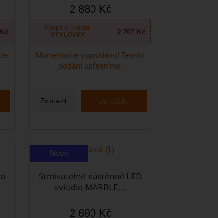
2 880 Kč
Koupit s kódem:
 Kč
2 707 Kč
STYLOVKY
kle
Momentálně vyprodáno! Termín
dodání upřesníme.
Do košíku
Zobrazit
Nové
lo
Stmívatelné nástěnné LED
svítidlo MARBLE...
2 690 Kč