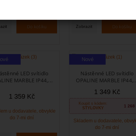
dodání upřesníme.
do 7-mi dní
Do košíku
Do košíku
azit
Zobrazit
ové
Nové
ástěnné LED svítidlo
Nástěnné LED svítidlo
LINE MARBLE IP44,...
OPALINE MARBLE IP44,..
1 349 Kč
1 359 Kč
Koupit s kódem:
1 268
STYLOVKY
em u dodavatele, obvykle
do 7-mi dní
Skladem u dodavatele, obvy
do 7-mi dní