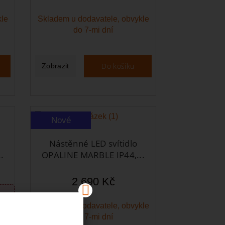
kle
Skladem u dodavatele, obvykle
do 7-mi dní
Do košíku
Zobrazit
Nové
Nástěnné LED svítidlo
.
OPALINE MARBLE IP44,...
2 690 Kč
 Kč
Skladem u dodavatele, obvykle
do 7-mi dní
kle