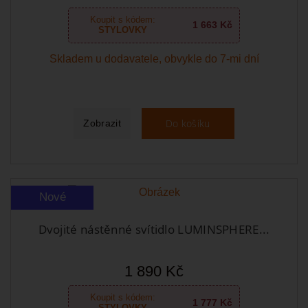
Koupit s kódem:
1 663 Kč
STYLOVKY
Skladem u dodavatele, obvykle do 7-mi dní
Do košíku
Zobrazit
Nové
Dvojité nástěnné svítidlo LUMINSPHERE...
1 890 Kč
Koupit s kódem:
1 777 Kč
STYLOVKY