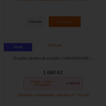
Do košíku
Zobrazit
Nové
Dvojité nástěnné svítidlo LUMINSPHERE...
1 690 Kč
Koupit s kódem:
1 589 Kč
STYLOVKY
Skladem u dodavatele, obvykle do 7-mi dní