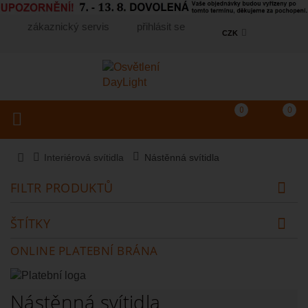
zákaznický servis
přihlásit se
CZK
Košík
(prázdný)
Porovnání produkt
0
0
Toggle navigation
Vyhledat produkt...
Interiérová svítidla
Nástěnná svítidla
FILTR PRODUKTŮ
ŠTÍTKY
ONLINE PLATEBNÍ BRÁNA
Nástěnná svítidla