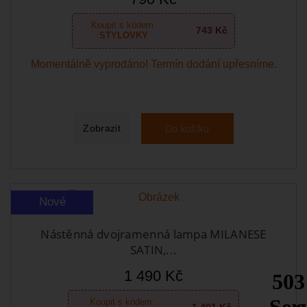
Koupit s kódem:
743 Kč
STYLOVKY
Momentálně vyprodáno! Termín dodání upřesníme.
Do košíku
Zobrazit
Nové
Nástěnná dvojramenná lampa MILANESE
SATIN,...
1 490 Kč
Koupit s kódem: