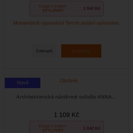
Koupit s kódem:
1 042 Kč
STYLOVKY
Momentálně vyprodáno! Termín dodání upřesníme.
Do košíku
Zobrazit
Nové
Architektonické nástěnné svítidlo ANNA...
1 109 Kč
Koupit s kódem:
1 042 Kč
STYLOVKY