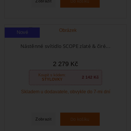
Do košíku
Zobrazit
Nové
Nástěnné svítidlo SCOPE zlaté & čiré...
2 279 Kč
Koupit s kódem:
2 142 Kč
STYLOVKY
Skladem u dodavatele, obvykle do 7-mi dní
Do košíku
Zobrazit