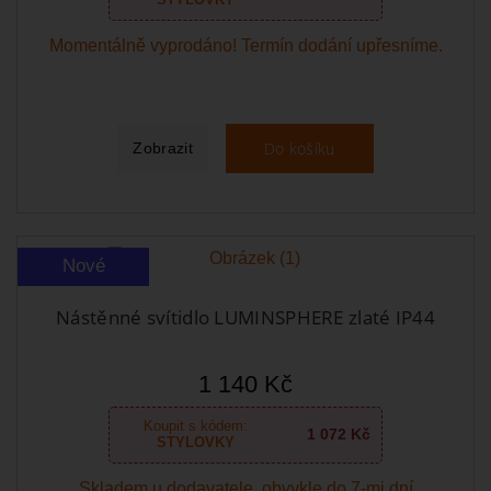
Momentálně vyprodáno! Termín dodání upřesníme.
Do košíku
Zobrazit
Nové
Nástěnné svítidlo LUMINSPHERE zlaté IP44
1 140 Kč
Koupit s kódem:
1 072 Kč
STYLOVKY
Skladem u dodavatele, obvykle do 7-mi dní