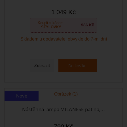
1 049 Kč
Koupit s kódem:
986 Kč
STYLOVKY
Skladem u dodavatele, obvykle do 7-mi dní
Do košíku
Zobrazit
Nové
Nástěnná lampa MILANESE patina,...
790 Kč