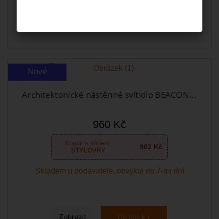
Do košíku
Zobrazit
Nové
Architektonické nástěnné svítidlo BEACON...
960 Kč
Koupit s kódem:
902 Kč
STYLOVKY
Skladem u dodavatele, obvykle do 7-mi dní
Do košíku
Zobrazit