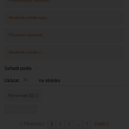
Polohovatelná nástěnná...
Nástěnná svítidla typu...
Přisazená nástěnná...
Nástěnná svítidla s...
--
Seřadit podle
33
Ukázat
na stránku
(
)
Porovnat
0
Zobrazit vše
Předchozí
1
2
3
...
7
Další