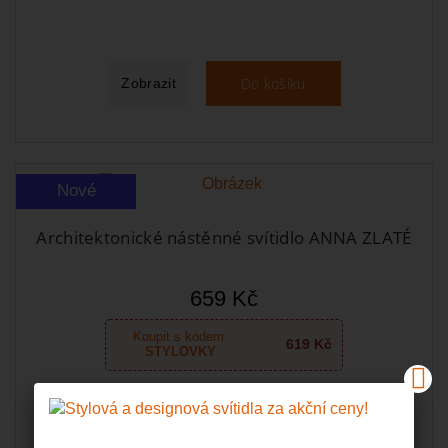
Do košíku
Zobrazit
Nové
Architektonické nástěnné svítidlo ANNA ZLATÉ
659 Kč
Koupit s kódem:
619 Kč
STYLOVKY
Momentálně vyprodáno! Termín dodání upřesníme.