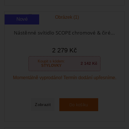
Nové
Nástěnné svítidlo SCOPE chromové & čiré...
2 279 Kč
Koupit s kódem:
2 142 Kč
STYLOVKY
Momentálně vyprodáno! Termín dodání upřesníme.
Do košíku
Zobrazit