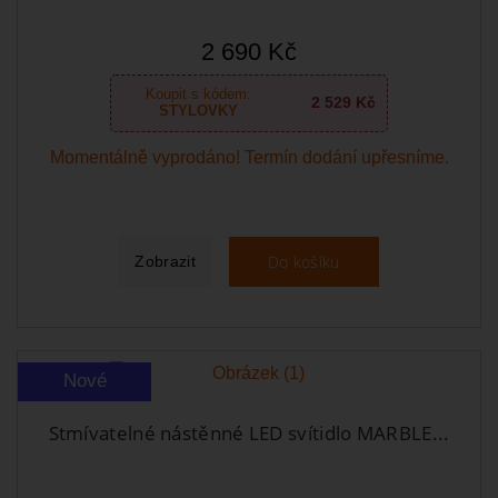
2 690 Kč
Koupit s kódem:
2 529 Kč
STYLOVKY
Momentálně vyprodáno! Termín dodání upřesníme.
Do košíku
Zobrazit
Nové
Stmívatelné nástěnné LED svítidlo MARBLE...