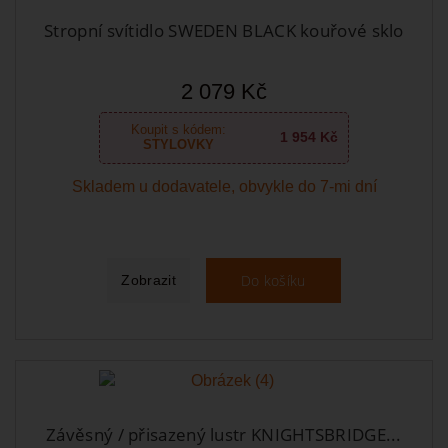
Stropní svítidlo SWEDEN BLACK kouřové sklo
2 079 Kč
Koupit s kódem:
1 954 Kč
STYLOVKY
Skladem u dodavatele, obvykle do 7-mi dní
Do košíku
Zobrazit
Závěsný / přisazený lustr KNIGHTSBRIDGE...