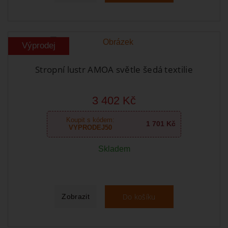
Výprodej
Stropní lustr AMOA světle šedá textilie
3 402 Kč
Koupit s kódem:
1 701 Kč
VYPRODEJ50
Skladem
Do košíku
Zobrazit