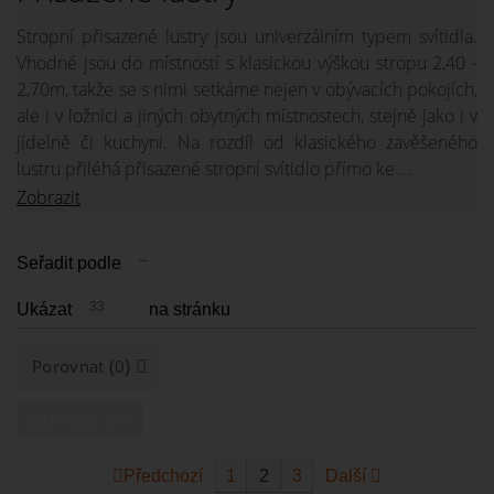
Stropní přisazené lustry jsou univerzálním typem svítidla.
Vhodné jsou do místností s klasickou výškou stropu 2,40 -
2,70m, takže se s nimi setkáme nejen v obývacích pokojích,
ale i v ložnici a jiných obytných místnostech, stejně jako i v
jídelně či kuchyni. Na rozdíl od klasického zavěšeného
lustru přiléhá přisazené stropní svítidlo přímo ke ...
Zobrazit
--
Seřadit podle
33
Ukázat
na stránku
(
)
Porovnat
0
Zobrazit vše
Předchozí
1
2
3
Další