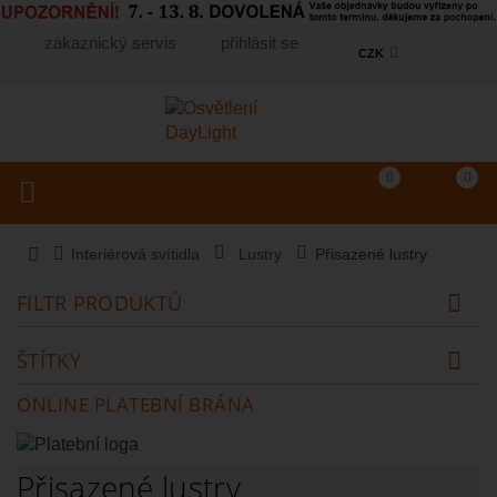
zákaznický servis
přihlásit se
CZK
Košík
(prázdný)
Porovnání produkt
0
0
Toggle navigation
Vyhledat produkt...
Interiérová svítidla
Lustry
Přisazené lustry
FILTR PRODUKTŮ
ŠTÍTKY
ONLINE PLATEBNÍ BRÁNA
Přisazené lustry