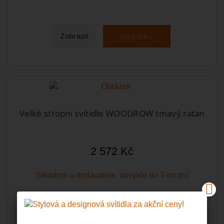
Do košíku
Zobrazit
Velké stropní svítidlo WOODROW tmavý ratan
2 572 Kč
Skladem u dodavatele, obvykle do 7-mi dní
Do košíku
Zobrazit