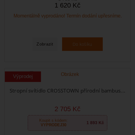
1 620 Kč
Momentálně vyprodáno! Termín dodání upřesníme.
Do košíku
Zobrazit
Výprodej
Stropní svítidlo CROSSTOWN přírodní bambus...
2 705 Kč
Koupit s kódem:
1 893 Kč
VYPRODEJ30