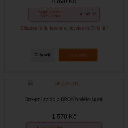
4 890 Kč
Koupit s kódem:
4 597 Kč
STYLOVKY
Skladem u dodavatele, obvykle do 7-mi dní
Do košíku
Zobrazit
Stropní svítidlo BROK hnědo-šedé
1 570 Kč
Koupit s kódem: