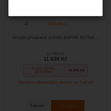
Stropní přisazené svítidlo EMPIRE PATINA...
11 999 Kč
11 639 Kč
Koupit s kódem:
10 941 Kč
STYLOVKY
Skladem u dodavatele, obvykle do 7-mi dní
Do košíku
Zobrazit