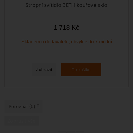
Stropní svítidlo BETH kouřové sklo
1 718 Kč
Skladem u dodavatele, obvykle do 7-mi dní
Do košíku
Zobrazit
(
)
Porovnat
0
Zobrazit vše