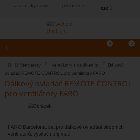
zákaznický servis
přihlásit se
CZK
Košík
(prázdný)
Porovnání produkt
0
0
Toggle navigation
Vyhledat produkt...
Ventilátory
Ventilátory s osvětlením
Dálkový
ovladač REMOTE CONTROL pro ventilátory FARO
Dálkový ovladač REMOTE CONTROL
pro ventilátory FARO
FARO Barcelona, set pro dálkové ovládání stropních
ventilátorů, vysílač i přijímač