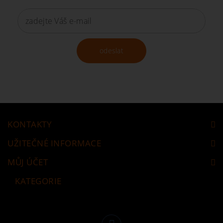
odeslat
KONTAKTY
UŽITEČNÉ INFORMACE
MŮJ ÚČET
KATEGORIE
Následujte nás
Facebook