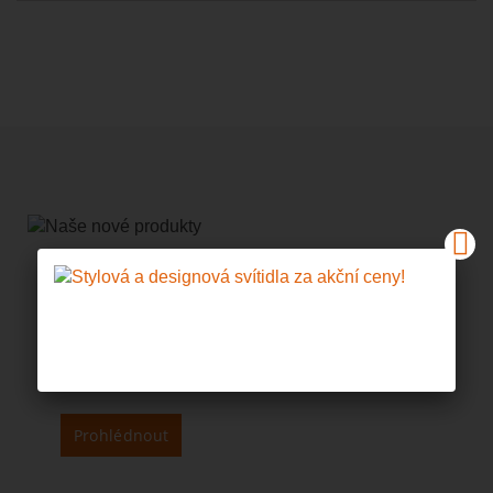
NOVÉ
PRODUKTY
Prohlédněte si nová
svítidla v naší nabídce.
Prohlédnout