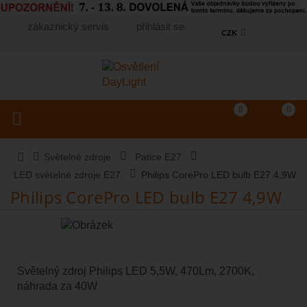
zákaznický servis
přihlásit se
CZK
Košík
(prázdný)
Porovnání produkt
0
0
Toggle navigation
Vyhledat produkt...
Světelné zdroje
Patice E27
LED světelné zdroje E27
Philips CorePro LED bulb E27 4,9W
Philips CorePro LED bulb E27 4,9W
Světelný zdroj Philips LED 5,5W, 470Lm, 2700K,
náhrada za 40W