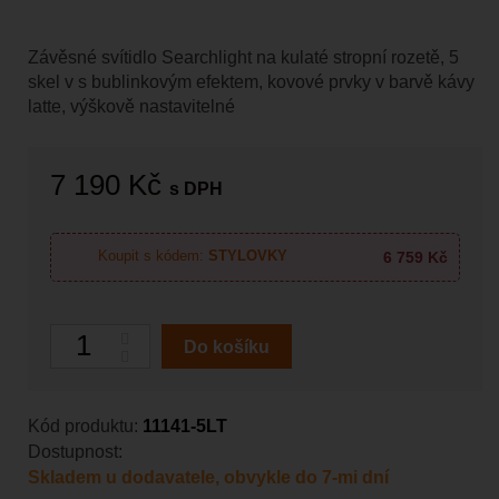
Závěsné svítidlo Searchlight na kulaté stropní rozetě, 5
skel v s bublinkovým efektem, kovové prvky v barvě kávy
latte, výškově nastavitelné
7 190 Kč
s DPH
6 759 Kč
Koupit s kódem:
STYLOVKY
Počet
Do košíku
Kód produktu:
11141-5LT
Dostupnost:
Skladem u dodavatele, obvykle do 7-mi dní