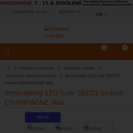
zákaznický servis
přihlásit se
CZK
Košík
(prázdný)
Porovnání produkt
0
0
Toggle navigation
Vyhledat produkt...
Interiérová svítidla
Závěsná svítidla
Vícečetná závěsná svítidla
Stmívatelný LED lustr SEEDS
oválná CHAMPAGNE skla
Stmívatelný LED lustr SEEDS oválná
CHAMPAGNE skla
Nové