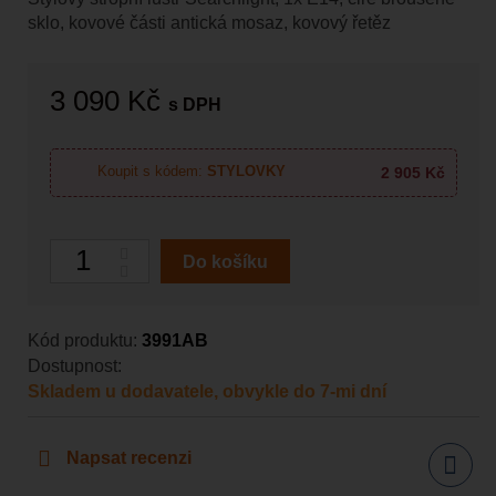
sklo, kovové části antická mosaz, kovový řetěz
3 090 Kč
s DPH
2 905 Kč
Koupit s kódem:
STYLOVKY
Počet
Do košíku
Kód produktu:
3991AB
Dostupnost:
Skladem u dodavatele, obvykle do 7-mi dní
Napsat recenzi
Sdílet