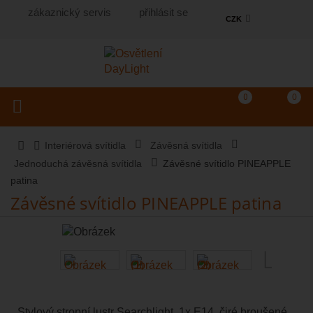
zákaznický servis
přihlásit se
CZK
Košík
(prázdný)
Porovnání produkt
0
0
Toggle navigation
Vyhledat produkt...
Interiérová svítidla
Závěsná svítidla
Jednoduchá závěsná svítidla
Závěsné svítidlo PINEAPPLE
patina
Závěsné svítidlo PINEAPPLE patina
Stylový stropní lustr Searchlight, 1x E14, čiré broušené