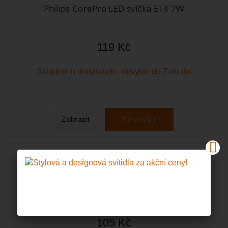
Philips CorePro LED svíčka E14 7W
119 Kč
Skladem u dodavatele, obvykle do 7-mi dní
Do košíku
Zobrazit
Philips CorePro LED svíčka E14 5W
105 Kč