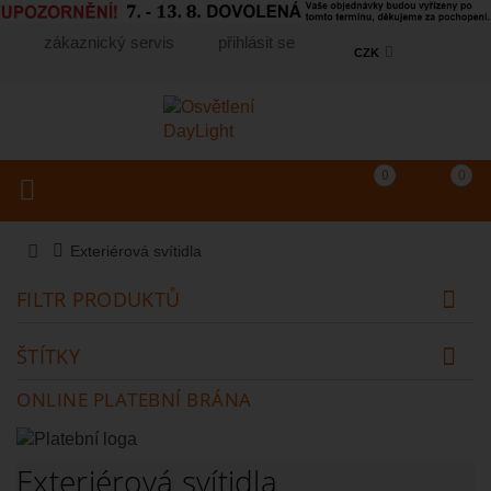
zákaznický servis
přihlásit se
CZK
Košík
(prázdný)
Porovnání produkt
0
0
Toggle navigation
Vyhledat produkt...
Exteriérová svítidla
FILTR PRODUKTŮ
ŠTÍTKY
ONLINE PLATEBNÍ BRÁNA
Exteriérová svítidla