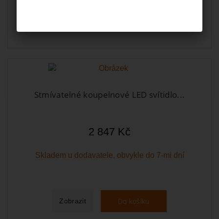
Do košíku
Zobrazit
Stmívatelné koupelnové LED svítidlo...
2 847 Kč
Skladem u dodavatele, obvykle do 7-mi dní
Do košíku
Zobrazit