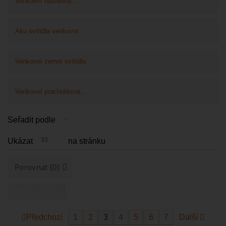
Venkovní nástěnná...
Aku svítidla venkovní
Venkovní zemní svítidla
Venkovní prachotěsná...
--
Seřadit podle
33
Ukázat
na stránku
(
)
Porovnat
0
Zobrazit vše
Předchozí
1
2
3
4
5
6
7
Další