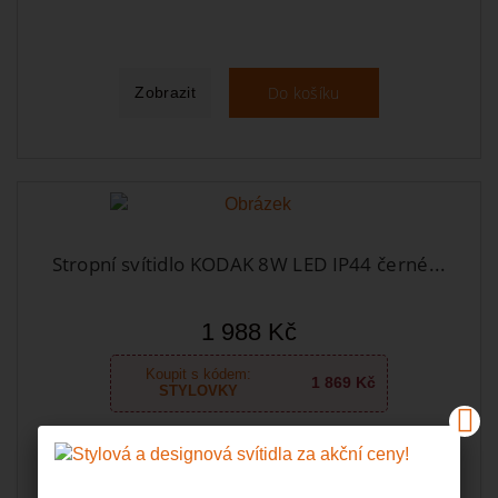
Do košíku
Zobrazit
Stropní svítidlo KODAK 8W LED IP44 černé...
1 988 Kč
Koupit s kódem:
1 869 Kč
STYLOVKY
Skladem u dodavatele, obvykle do 7-mi dní