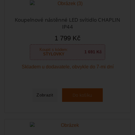
Koupelnové nástěnné LED svítidlo CHAPLIN
IP44
1 799 Kč
Koupit s kódem:
1 691 Kč
STYLOVKY
Skladem u dodavatele, obvykle do 7-mi dní
Do košíku
Zobrazit