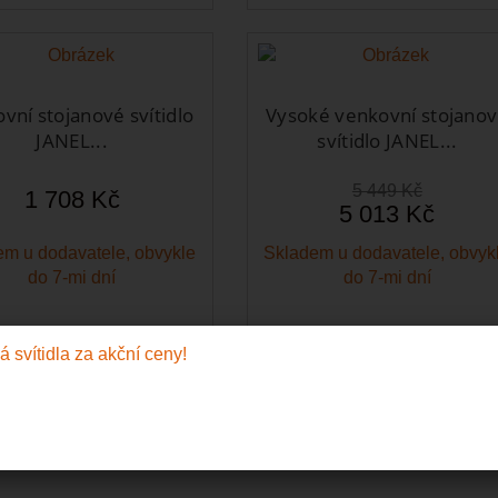
vní stojanové svítidlo
Vysoké venkovní stojano
JANEL...
svítidlo JANEL...
5 449 Kč
1 708 Kč
5 013 Kč
m u dodavatele, obvykle
Skladem u dodavatele, obvyk
do 7-mi dní
do 7-mi dní
Do košíku
Do košíku
zit
Zobrazit