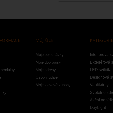
NFORMACE
MŮJ ÚČET
KATEGORI
Moje objednávky
Interiérová sv
Moje dobropisy
Exteriérová s
 produkty
Moje adresy
LED svítidla
a
Osobní údaje
Designová sv
Moje slevové kupóny
Ventilátory
ínky
Světelné zdr
u
Akční nabíd
DayLight