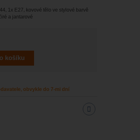
P44, 1x E27, kovové tělo ve stylové barvě
čiré a jantarové
o košíku
davatele, obvykle do 7-mi dní
Sdílet