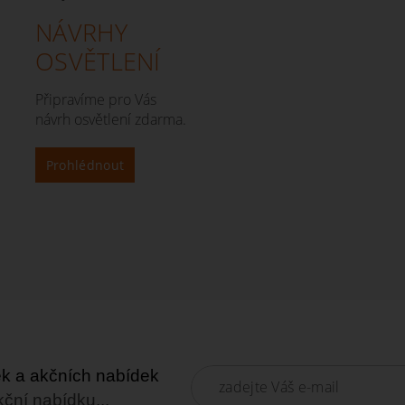
NÁVRHY
OSVĚTLENÍ
Připravíme pro Vás
návrh osvětlení zdarma.
Prohlédnout
nek a akčních nabídek
kční nabídku...