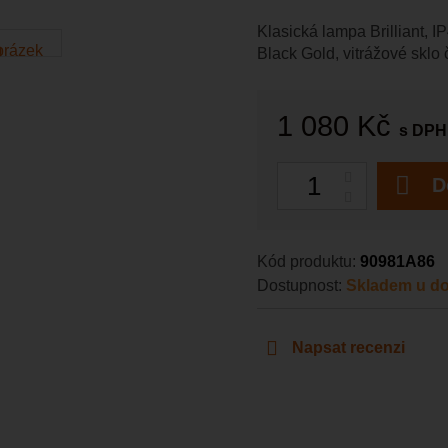
Klasická lampa Brilliant, I
Black Gold, vitrážové sklo 
1 080 Kč
s DPH
Počet
D
Kód produktu:
90981A86
Dostupnost:
Skladem u do
Napsat recenzi