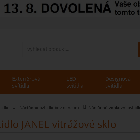
V
Exteriérová
LED
Designová
svítidla
svítidla
svítidla
tidla
Nástěnná svítidla bez senzoru
Nástěnné venkovní svítidl
idlo JANEL vitrážové sklo