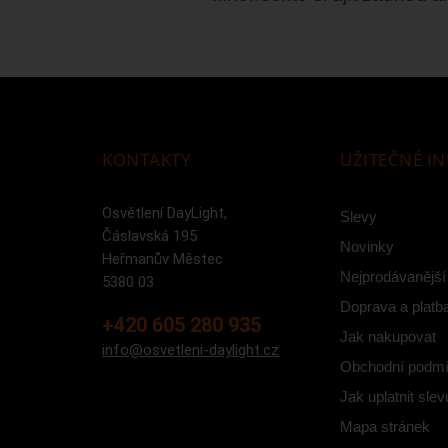
KONTAKTY
UŽITEČNÉ I
Osvětlení DayLight,
Slevy
Čáslavská 195
Novinky
Heřmanův Městec
Nejprodávanější
5380 03
Doprava a platb
+420 605 280 935
Jak nakupovat
info@osvetleni-daylight.cz
Obchodní podm
Jak uplatnit slev
Mapa stránek