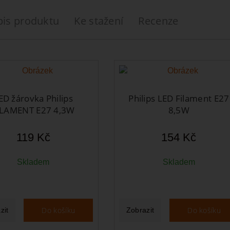
pis produktu
Ke stažení
Recenze
ED žárovka Philips
Philips LED Filament E27
ILAMENT E27 4,3W
8,5W
119 Kč
154 Kč
Skladem
Skladem
Do košíku
Do košíku
zit
Zobrazit