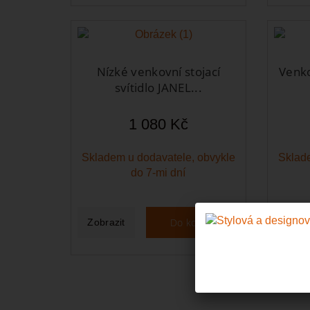
Nízké venkovní stojací
Venko
svítidlo JANEL...
1 080 Kč
Skladem u dodavatele, obvykle
Sklade
do 7-mi dní
Do košíku
Zobrazit
Zobra