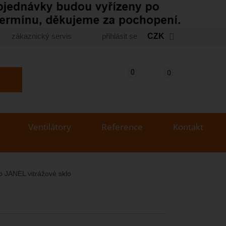
zákaznický servis
přihlásit se
CZK
Košík
(prázdný)
Porovnání produktů
0
0
yhledat produkt...
Ventilátory
Reference
Kontakt
o JANEL vitrážové sklo