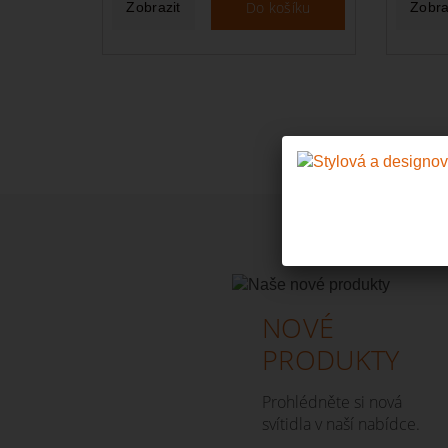
Do košíku
Zobrazit
Zobra
NOVÉ
PRODUKTY
Prohlédněte si nová
svítidla v naší nabídce.