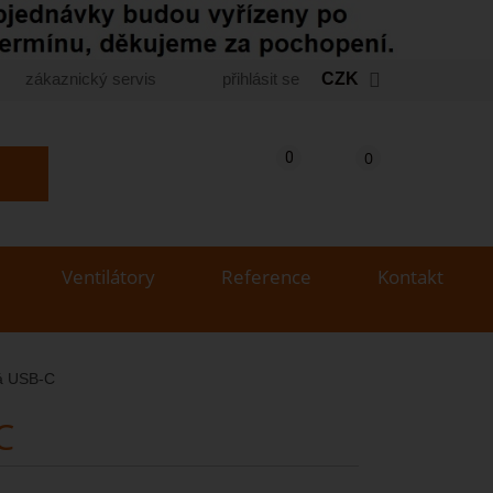
zákaznický servis
přihlásit se
CZK
Košík
(prázdný)
Porovnání produktů
0
0
yhledat produkt...
Ventilátory
Reference
Kontakt
lá USB-C
C