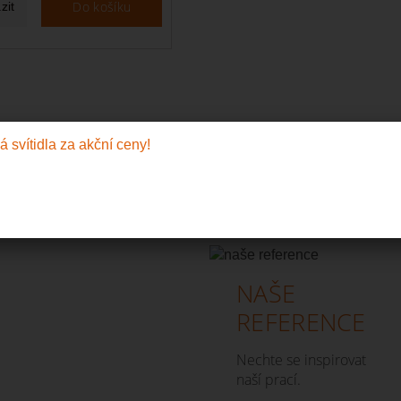
Do košíku
zit
NAŠE
REFERENCE
Nechte se inspirovat
naší prací.