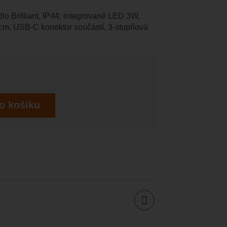
lo Brilliant, IP44, integrované LED 3W,
cm, USB-C konektor součástí, 3-stupňová
o košíku
Sdílet