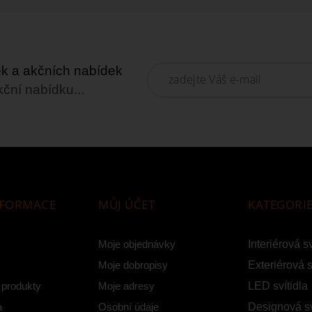
nek a akčních nabídek
kční nabídku...
NFORMACE
MŮJ ÚČET
KATEGORI
Moje objednávky
Interiérová sv
Moje dobropisy
Exteriérová s
 produkty
Moje adresy
LED svítidla
a
Osobní údaje
Designová sv