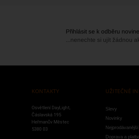
Přihlásit se k odběru novi
...nenechte si ujít žádnou a
KONTAKTY
UŽITEČNÉ I
Osvětlení DayLight,
Slevy
Čáslavská 195
Novinky
Heřmanův Městec
Nejprodávanější
5380 03
Doprava a platb