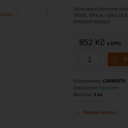
Stmívatelné přenosné svítid
3000K, 400Lm, výška 18,5
dotyková regulace
852 Kč
s DPH
Počet
D
Kód produktu:
G40895/75
Dostupnost:
Skladem
Množství:
2
ks
Napsat recenzi