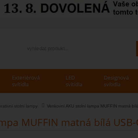
V
Exteriérová
LED
Designová
svítidla
svítidla
svítidla
rativní stolní lampy
Venkovní AKU stolní lampa MUFFIN matná bí
lampa MUFFIN matná bílá USB-