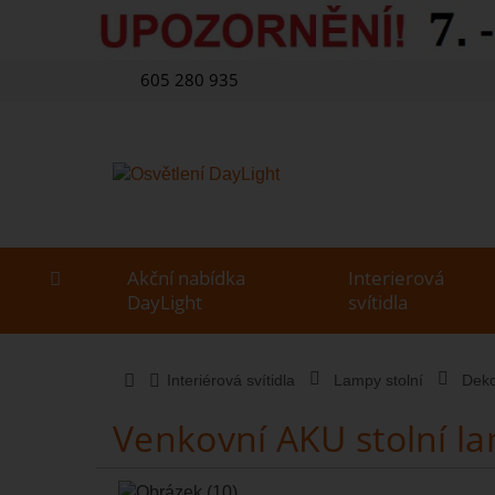
605 280 935
Akční nabídka
Interierová
DayLight
svítidla
Interiérová svítidla
Lampy stolní
Deko
Venkovní AKU stolní 