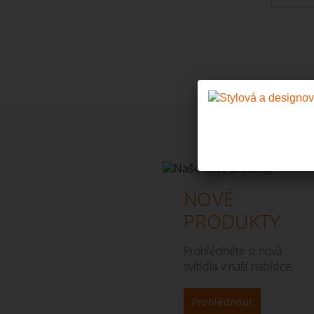
NOVÉ
PRODUKTY
Prohlédněte si nová
svítidla v naší nabídce.
Prohlédnout