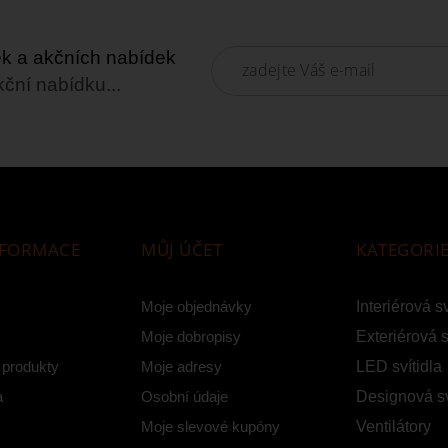
nek a akčních nabídek
kční nabídku...
NFORMACE
MŮJ ÚČET
KATEGORI
Moje objednávky
Interiérová sv
Moje dobropisy
Exteriérová s
 produkty
Moje adresy
LED svítidla
a
Osobní údaje
Designová sv
Moje slevové kupóny
Ventilátory