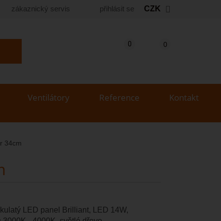
zákaznický servis
přihlásit se
CZK
Košík
(prázdný)
Porovnání produktů
0
0
yhledat produkt...
Ventilátory
Reference
Kontakt
r 34cm
m
 kulatý LED panel Brilliant, LED 14W,
3000K - 4000K, světlé dřevo