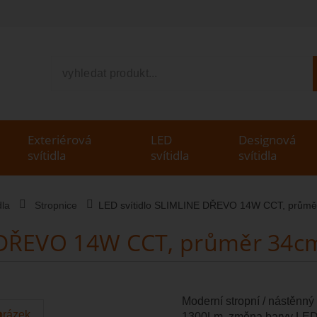
V
Exteriérová
LED
Designová
svítidla
svítidla
svítidla
dla
Stropnice
LED svítidlo SLIMLINE DŘEVO 14W CCT, průmě
E DŘEVO 14W CCT, průměr 34c
Moderní stropní / nástěnný
1300Lm, změna barvy LED 