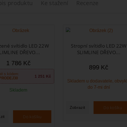
pis produktu
Ke stažení
Recenze
zené svítidlo LED 22W
Stropní svítidlo LED 22W
LIMLINE DŘEVO...
SLIMLINE DŘEVO...
1 786 Kč
899 Kč
it s kódem:
1 251 Kč
PRODEJ30
Skladem u dodavatele, obvyk
do 7-mi dní
Skladem
Do košíku
Zobrazit
Do košíku
zit