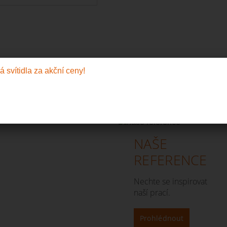
NAŠE
REFERENCE
Nechte se inspirovat
naší prací.
Prohlédnout