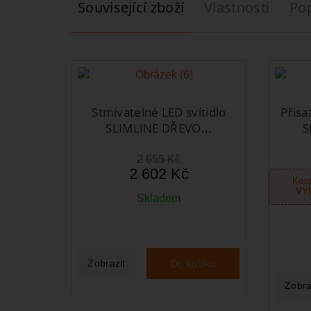
Související zboží
Vlastnosti
Po
Stmívatelné LED svítidlo
Přisa
SLIMLINE DŘEVO...
S
2 655 Kč
2 602 Kč
Koup
VY
Skladem
Do košíku
Zobrazit
Zobra