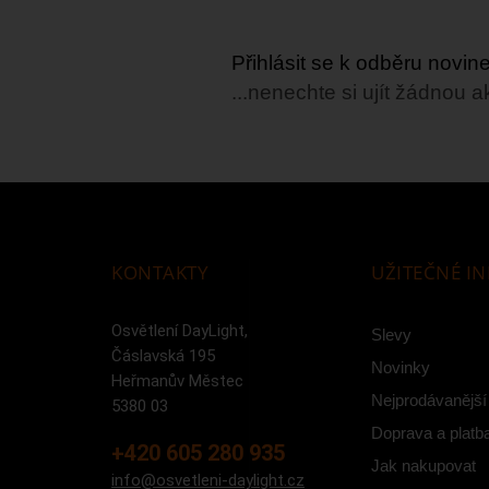
Přihlásit se k odběru novi
...nenechte si ujít žádnou a
KONTAKTY
UŽITEČNÉ I
Osvětlení DayLight,
Slevy
Čáslavská 195
Novinky
Heřmanův Městec
Nejprodávanější
5380 03
Doprava a platb
+420 605 280 935
Jak nakupovat
info@osvetleni-daylight.cz