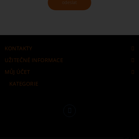
odeslat
KONTAKTY
UŽITEČNÉ INFORMACE
MŮJ ÚČET
KATEGORIE
Následujte nás
Facebook