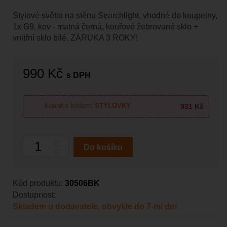
Stylové světlo na stěnu Searchlight, vhodné do koupelny,
1x G9, kov - matná černá, kouřové žebrované sklo +
vnitřní sklo bílé, ZÁRUKA 3 ROKY!
990 Kč
s DPH
931 Kč
Koupit s kódem:
STYLOVKY
Počet
Do košíku
Kód produktu:
30506BK
Dostupnost:
Skladem u dodavatele, obvykle do 7-mi dní