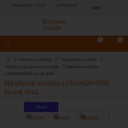
zákaznický servis
přihlásit se
CZK
Košík
(prázdný)
Porovnání produkt
0
0
Toggle navigation
Vyhledat produkt...
Interiérová svítidla
Koupelnová svítidla
Nástěnná koupelnová svítidla
Nástěnné svítidlo
LUMINSPHERE černé IP44
Nástěnné svítidlo LUMINSPHERE
černé IP44
Nové