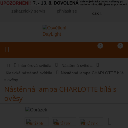
zákaznický servis
přihlásit se
CZK
Košík
(prázdný)
Porovnání produkt
0
0
Toggle navigation
Vyhledat produkt...
Interiérová svítidla
Nástěnná svítidla
Klasická nástěnná svítidla
Nástěnná lampa CHARLOTTE bílá
s ověsy
Nástěnná lampa CHARLOTTE bílá s
ověsy