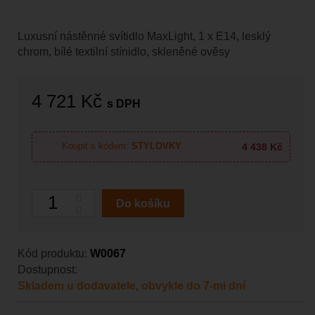
Luxusní nástěnné svítidlo MaxLight, 1 x E14, lesklý
chrom, bílé textilní stínidlo, skleněné ověsy
4 721 Kč
s DPH
4 438 Kč
Koupit s kódem:
STYLOVKY
Počet
Do košíku
Kód produktu:
W0067
Dostupnost:
Skladem u dodavatele, obvykle do 7-mi dní