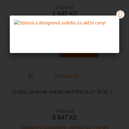
1 629 Kč
1 532 Kč
Skladem u dodavatele, obvykle do 7-mi dní
Do košíku
Zobrazit
Trojité závěsné svítidlo WATERLILLY ŠEDÉ +...
3 964 Kč
3 647 Kč
Skladem u dodavatele, obvykle do 7-mi dní