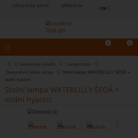
zákaznický servis
přihlásit se
CZK
Košík
(prázdný)
Porovnání produkt
0
0
Toggle navigation
Vyhledat produkt...
Interiérová svítidla
Lampy stolní
Dekorativní stolní lampy
Stolní lampa WATERLILLY ŠEDÁ +
vodní hyacint
Stolní lampa WATERLILLY ŠEDÁ +
vodní hyacint