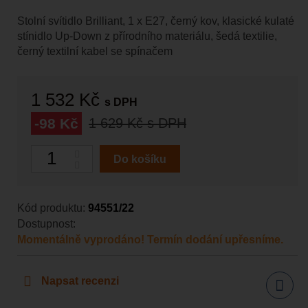
Stolní svítidlo Brilliant, 1 x E27, černý kov, klasické kulaté
stínidlo Up-Down z přírodního materiálu, šedá textilie,
černý textilní kabel se spínačem
1 532 Kč
s DPH
-98 Kč
1 629 Kč
s DPH
Počet
Do košíku
Kód produktu:
94551/22
Dostupnost:
Momentálně vyprodáno! Termín dodání upřesníme.
Napsat recenzi
Sdílet