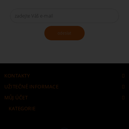
odeslat
KONTAKTY
UŽITEČNÉ INFORMACE
MŮJ ÚČET
KATEGORIE
Následujte nás