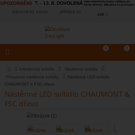
zákaznický servis
přihlásit se
CZK
Košík
(prázdný)
Porovnání produkt
0
0
Toggle navigation
Vyhledat produkt...
Interiérová svítidla
Nástěnná svítidla
Přisazená nástěnná svítidla
Nástěnné LED svítidlo
CHAUMONT & FSC dřevo
Nástěnné LED svítidlo CHAUMONT &
FSC dřevo