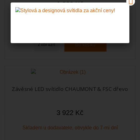
1 399 Kč
Skladem u dodavatele, obvykle do 7-mi dní
Do košíku
Zobrazit
Závěsné LED svítidlo CHAUMONT & FSC dřevo
3 922 Kč
Skladem u dodavatele, obvykle do 7-mi dní