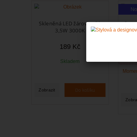
No
Skleněná LED žárovka G9
Strop
3,5W 3000K
O
189 Kč
Koup
S
Skladem
Momen
Do košíku
Zobrazit
Zobra