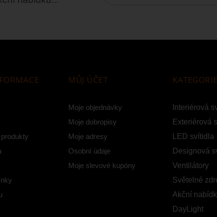
NFORMACE
MŮJ ÚČET
KATEGORI
Moje objednávky
Interiérová sv
Moje dobropisy
Exteriérová s
 produkty
Moje adresy
LED svítidla
a
Osobní údaje
Designová sv
Moje slevové kupóny
Ventilátory
ínky
Světelné zdr
u
Akční nabíd
DayLight