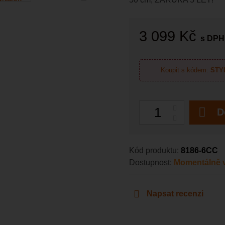
3 099 Kč
s DPH
Koupit s kódem:
STY
Počet
D
Kód produktu:
8186-6CC
Dostupnost:
Momentálně v
Napsat recenzi