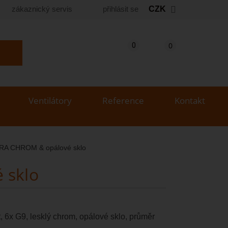
zákaznický servis
přihlásit se
CZK
Košík
(prázdný)
Porovnání produktů
0
0
yhledat produkt...
Ventilátory
Reference
Kontakt
PERA CHROM & opálové sklo
 sklo
t, 6x G9, lesklý chrom, opálové sklo, průměr