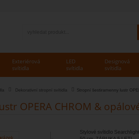
V
Exteriérová
LED
Designová
svítidla
svítidla
svítidla
dla
Dekorativní stropní svítidla
Stropní šestiramenny lustr O
lustr OPERA CHROM & opálové
Stylové svítidlo Searchligh
50 cm, ZÁRUKA 5 LET!