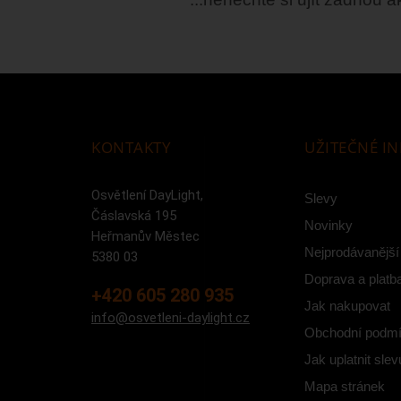
KONTAKTY
UŽITEČNÉ I
Osvětlení DayLight,
Slevy
Čáslavská 195
Novinky
Heřmanův Městec
Nejprodávanější
5380 03
Doprava a platb
+420 605 280 935
Jak nakupovat
info@osvetleni-daylight.cz
Obchodní podm
Jak uplatnit slev
Mapa stránek