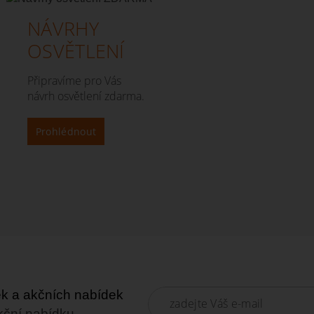
NÁVRHY
OSVĚTLENÍ
Připravíme pro Vás
návrh osvětlení zdarma.
Prohlédnout
nek a akčních nabídek
kční nabídku...