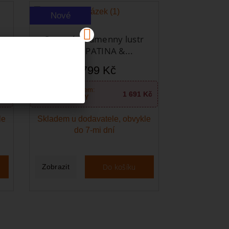
Nové
Stropní tříramenny lustr
OPERA PATINA &...
1 799 Kč
Koupit s kódem:
Kč
1 691 Kč
STYLOVKY
le
Skladem u dodavatele, obvykle
do 7-mi dní
Do košíku
Zobrazit