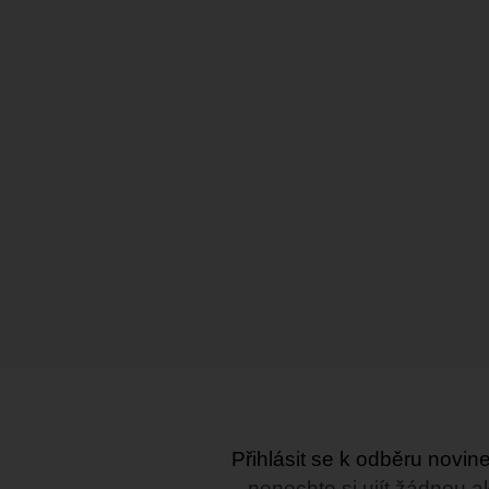
Přihlásit se k odběru novi
...nenechte si ujít žádnou a