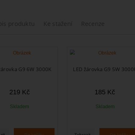
pis produktu
Ke stažení
Recenze
žárovka G9 6W 3000K
LED žárovka G9 5W 3000
219 Kč
185 Kč
Skladem
Skladem
Do košíku
Do košíku
zit
Zobrazit