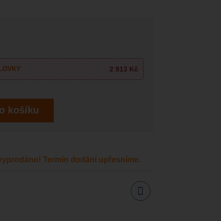
2 913 Kč
LOVKY
o košíku
yprodáno! Termín dodání upřesníme.
Sdílet