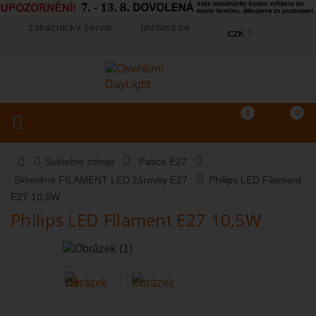
zákaznický servis
přihlásit se
CZK
Košík
(prázdný)
Porovnání produkt
0
0
Toggle navigation
Vyhledat produkt...
Světelné zdroje
Patice E27
Skleněné FILAMENT LED žárovky E27
Philips LED Filament
E27 10,5W
Philips LED Filament E27 10,5W