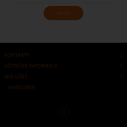
odeslat
KONTAKTY
UŽITEČNÉ INFORMACE
MŮJ ÚČET
KATEGORIE
Následujte nás
Facebook