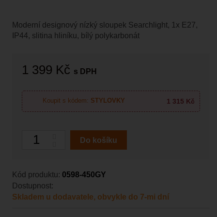
Moderní designový nízký sloupek Searchlight, 1x E27,
IP44, slitina hliníku, bílý polykarbonát
1 399 Kč
s DPH
1 315 Kč
Koupit s kódem:
STYLOVKY
Počet
Do košíku
Kód produktu:
0598-450GY
Dostupnost:
Skladem u dodavatele, obvykle do 7-mi dní