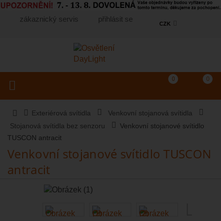
zákaznický servis
přihlásit se
CZK
Košík
(prázdný)
Porovnání produkt
0
0
Toggle navigation
Vyhledat produkt...
Exteriérová svítidla
Venkovní stojanová svítidla
Stojanová svítidla bez senzoru
Venkovní stojanové svítidlo
TUSCON antracit
Venkovní stojanové svítidlo TUSCON
antracit