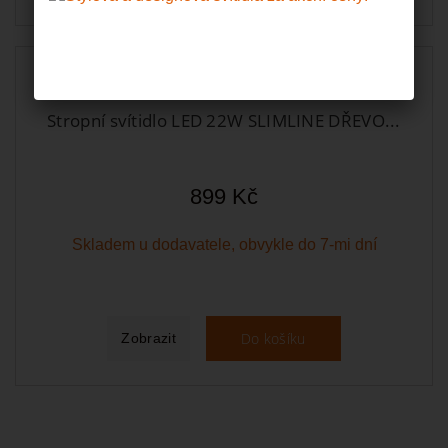
Stropní svítidlo LED 22W SLIMLINE DŘEVO...
899 Kč
Skladem u dodavatele, obvykle do 7-mi dní
Do košíku
Zobrazit