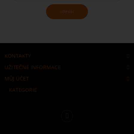
odeslat
KONTAKTY
UŽITEČNÉ INFORMACE
MŮJ ÚČET
KATEGORIE
Následujte nás
Facebook