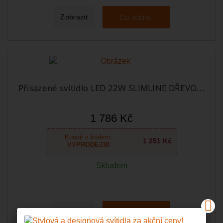
Do košíku
Zobrazit
Přisazené svítidlo LED 22W SLIMLINE DŘEVO...
1 786 Kč
Koupit s kódem:
1 251 Kč
VYPRODEJ30
Skladem
Do košíku
Zobrazit