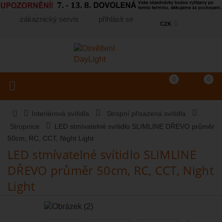
zákaznický servis
přihlásit se
CZK
Košík
(prázdný)
Porovnání produkt
0
0
Toggle navigation
Vyhledat produkt...
Interiérová svítidla
Stropní přisazená svítidla
Stropnice
LED stmívatelné svítidlo SLIMLINE DŘEVO průměr
50cm, RC, CCT, Night Light
LED stmívatelné svítidlo SLIMLINE
DŘEVO průměr 50cm, RC, CCT, Night
Light