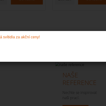
NAŠE
REFERENCE
Nechte se inspirovat
naší prací.