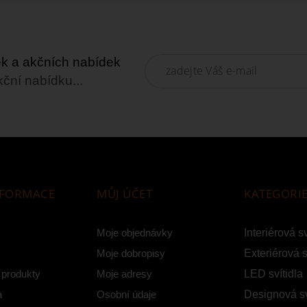
nek a akčních nabídek
kční nabídku...
NFORMACE
MŮJ ÚČET
KATEGORI
Moje objednávky
Interiérová sv
Moje dobropisy
Exteriérová s
 produkty
Moje adresy
LED svítidla
a
Osobní údaje
Designová sv