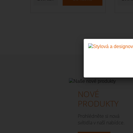
NOVÉ
PRODUKTY
Prohlédněte si nová
svítidla v naší nabídce.