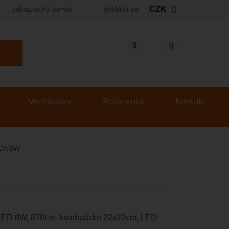
zákaznický servis
přihlásit se
CZK
Košík
(prázdný)
Porovnání produktů
0
0
yhledat produkt...
Ventilátory
Reference
Kontakt
ICA 8W
t, LED 8W, 870Lm, kvadratické 22x22cm, LED