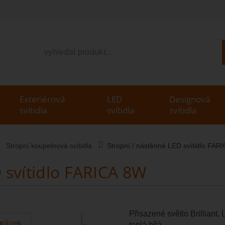
V
Exteriérová
LED
Designová
svítidla
svítidla
svítidla
Stropní koupelnová svítidla
Stropní / nástěnné LED svítidlo FAR
 svítidlo FARICA 8W
Přisazené světlo Brillian
teplá bílá