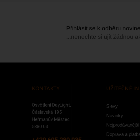
Přihlásit se k odběru novi
...nenechte si ujít žádnou a
KONTAKTY
UŽITEČNÉ I
Osvětlení DayLight,
Slevy
Čáslavská 195
Novinky
Heřmanův Městec
Nejprodávanější
5380 03
Doprava a platb