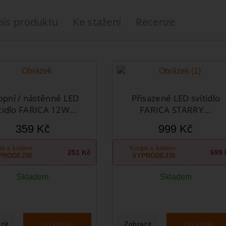
pis produktu
Ke stažení
Recenze
opní / nástěnné LED
Přisazené LED svítidlo
tidlo FARICA 12W...
FARICA STARRY...
359 Kč
999 Kč
it s kódem:
Koupit s kódem:
251 Kč
699 
PRODEJ30
VYPRODEJ30
Skladem
Skladem
Do košíku
Do košíku
zit
Zobrazit