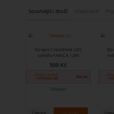
Související zboží
Vlastnosti
Po
Stropní / nástěnné LED
Str
svítidlo FARICA 12W
sví
509 Kč
Koupit s kódem:
Koup
356 Kč
VYPRODEJ30
VY
Skladem
Do košíku
Zobrazit
Zobra