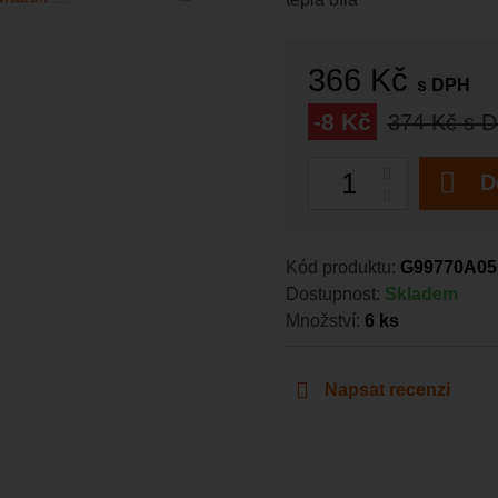
366 Kč
s DPH
-8 Kč
374 Kč
s 
Počet
D
Kód produktu:
G99770A05
Dostupnost:
Skladem
Množství:
6
ks
Napsat recenzi