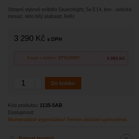
Stropní stylové svítidlo Searchlight, 5x E14, kov - antická
mosaz, sklo bílý alabastr, řetěz
3 290 Kč
s DPH
3 093 Kč
Koupit s kódem:
STYLOVKY
Počet
Do košíku
Kód produktu:
1135-5AB
Dostupnost:
Momentálně vyprodáno! Termín dodání upřesníme.
Napsat recenzi