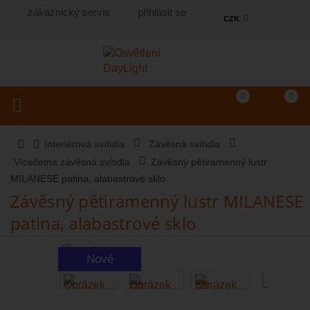
zákaznický servis
přihlásit se
CZK
Košík
(prázdný)
Porovnání produkt
0
0
Toggle navigation
Vyhledat produkt...
Interiérová svítidla
Závěsná svítidla
Vícečetná závěsná svítidla
Závěsný pětiramenný lustr
MILANESE patina, alabastrové sklo
Závěsný pětiramenný lustr MILANESE
patina, alabastrové sklo
Nové