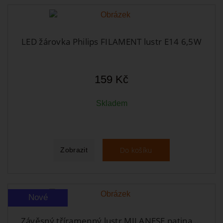
LED žárovka Philips FILAMENT lustr E14 6,5W
159 Kč
Skladem
Do košíku
Zobrazit
Nové
Závěsný tříramenný lustr MILANESE patina,...