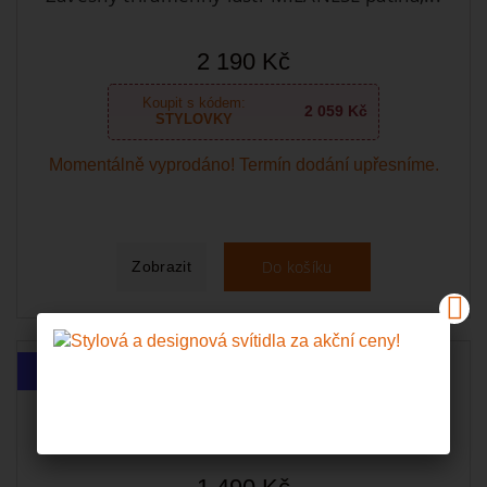
2 190 Kč
Koupit s kódem:
2 059 Kč
STYLOVKY
Momentálně vyprodáno! Termín dodání upřesníme.
Do košíku
Zobrazit
Nové
Nástěnná dvojramenná lampa MILANESE...