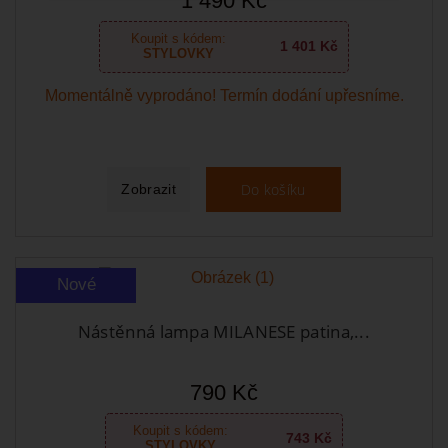
1 490 Kč
Koupit s kódem:
1 401 Kč
STYLOVKY
Momentálně vyprodáno! Termín dodání upřesníme.
Do košíku
Zobrazit
Nové
Nástěnná lampa MILANESE patina,...
790 Kč
Koupit s kódem:
743 Kč
STYLOVKY