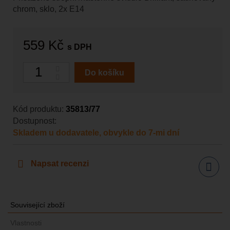
chrom, sklo, 2x E14
559 Kč
s DPH
Počet
Do košíku
Kód produktu:
35813/77
Dostupnost:
Skladem u dodavatele, obvykle do 7-mi dní
Napsat recenzi
Sdílet
Související zboží
Vlastnosti