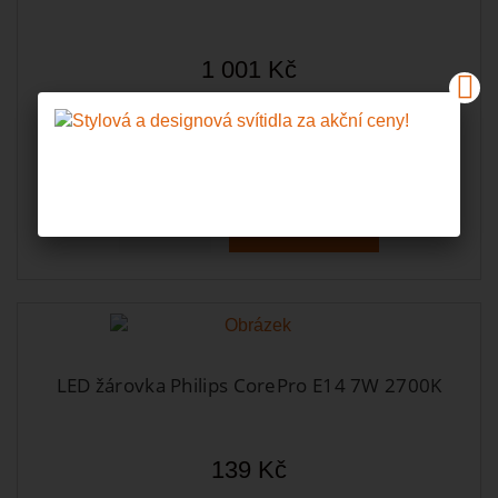
1 001 Kč
Skladem u dodavatele, obvykle do 7-mi dní
Do košíku
Zobrazit
LED žárovka Philips CorePro E14 7W 2700K
139 Kč