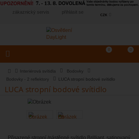
zákaznický servis
přihlásit se
CZK
Košík
(prázdný)
Porovnání produkt
0
0
Toggle navigation
Vyhledat produkt...
Interiérová svítidla
Bodovky
Bodovky - 2 reflektory
LUCA stropní bodové svítidlo
LUCA stropní bodové svítidlo
Přisazené stropní /nástěnné svítidlo Brilliant, satinovaný