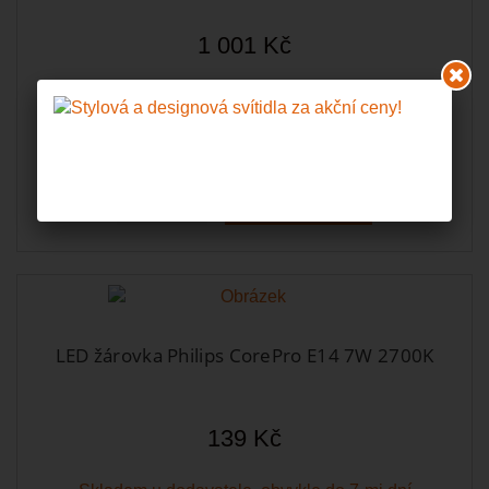
1 001 Kč
Skladem u dodavatele, obvykle do 7-mi dní
Do košíku
Zobrazit
LED žárovka Philips CorePro E14 7W 2700K
139 Kč