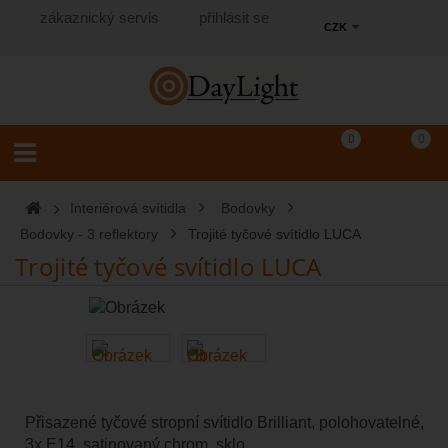
zákaznický servis
přihlásit se
CZK
Košík
(prázdný)
Porovnání produkt
0
0
Toggle navigation
Vyhledat produkt...
Interiérová svítidla
Bodovky
Bodovky - 3 reflektory
Trojité tyčové svítidlo LUCA
Trojité tyčové svítidlo LUCA
Přisazené tyčové stropní svítidlo Brilliant, polohovatelné,
3x E14, satinovaný chrom, sklo