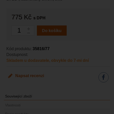
775 Kč
s DPH
Počet
Do košíku
Kód produktu:
35816/77
Dostupnost:
Skladem u dodavatele, obvykle do 7-mi dní
Napsat recenzi
Sdílet
Související zboží
Vlastnosti
Popis produktu