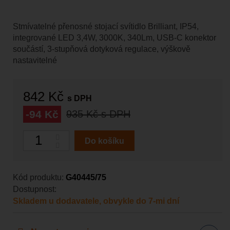
Stmívatelné přenosné stojací svítidlo Brilliant, IP54,
integrované LED 3,4W, 3000K, 340Lm, USB-C konektor
součástí, 3-stupňová dotyková regulace, výškově
nastavitelné
842 Kč
s DPH
-94 Kč
935 Kč
s DPH
Počet
Do košíku
Kód produktu:
G40445/75
Dostupnost:
Skladem u dodavatele, obvykle do 7-mi dní