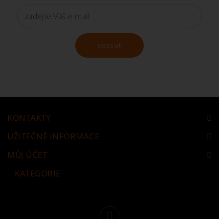
odeslat
KONTAKTY
UŽITEČNÉ INFORMACE
MŮJ ÚČET
KATEGORIE
Následujte nás
Facebook