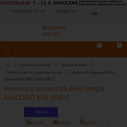
zákaznický servis
přihlásit se
CZK
Košík
(prázdný)
Porovnání produkt
0
0
Toggle navigation
Vyhledat produkt...
Interiérová svítidla
Dětská svítidla
Dětské stolní a stojanové lampy
Venkovní stojanová AKU
lampa MACOBO bílá USB-C
Venkovní stojanová AKU lampa
MACOBO bílá USB-C
Nové