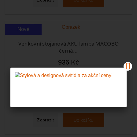
Do košíku
Nové
Venkovní stojanová AKU lampa MACOBO
černá...
936 Kč
Koupit s kódem:
655 Kč
VYPRODEJ30
Skladem
Do košíku
Zobrazit