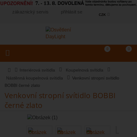
zákaznický servis
přihlásit se
CZK
Košík
(prázdný)
Porovnání produkt
0
0
Toggle navigation
Vyhledat produkt...
Interiérová svítidla
Koupelnová svítidla
Nástěnná koupelnová svítidla
Venkovní stropní svítidlo
BOBBI černé zlato
Venkovní stropní svítidlo BOBBI
černé zlato