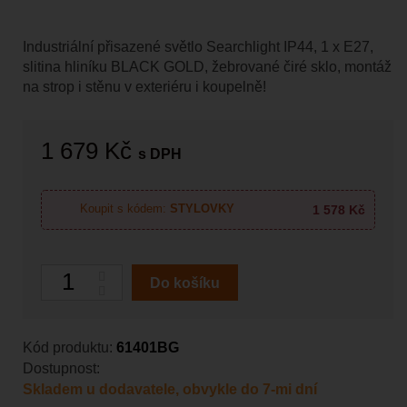
Industriální přisazené světlo Searchlight IP44, 1 x E27,
slitina hliníku BLACK GOLD, žebrované čiré sklo, montáž
na strop i stěnu v exteriéru i koupelně!
1 679 Kč
s DPH
1 578 Kč
Koupit s kódem:
STYLOVKY
Počet
Do košíku
Kód produktu:
61401BG
Dostupnost:
Skladem u dodavatele, obvykle do 7-mi dní