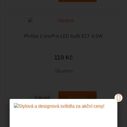
Philips CorePro LED bulb E27 4,9W
119 Kč
Skladem
Do košíku
Zobrazit