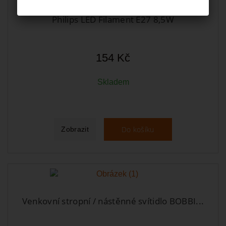
Philips LED Filament E27 8,5W
154 Kč
Skladem
Do košíku
Zobrazit
Venkovní stropní / nástěnné svítidlo BOBBI...