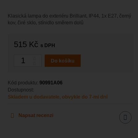
Klasická lampa do exteriéru Brilliant, IP44, 1x E27, černý
kov, čiré sklo, stínidlo směrem dolů
515 Kč
s DPH
Počet
Do košíku
Kód produktu:
90991A06
Dostupnost:
Skladem u dodavatele, obvykle do 7-mi dní
Napsat recenzi
Sdílet