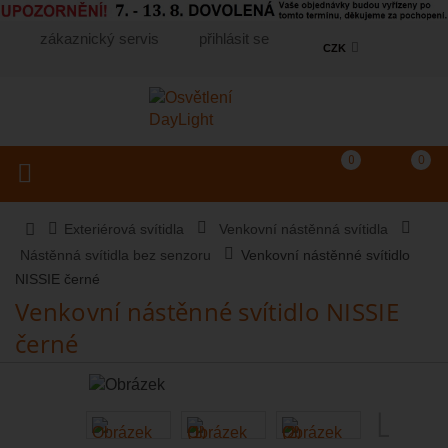
zákaznický servis
přihlásit se
CZK
Košík
(prázdný)
Porovnání produkt
0
0
Toggle navigation
Vyhledat produkt...
Exteriérová svítidla
Venkovní nástěnná svítidla
Nástěnná svítidla bez senzoru
Venkovní nástěnné svítidlo
NISSIE černé
Venkovní nástěnné svítidlo NISSIE
černé