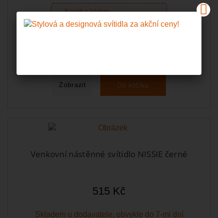
Koupit s kódem:
215 Kč
STYLOVKY
Skladem
Do košíku
Zobrazit
Venkovní nástěnné svítidlo NISSIE černé
515 Kč
Skladem u dodavatele, obvykle do 7-mi dní