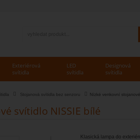
V
Exteriérová
LED
Designová
svítidla
svítidla
svítidla
tidla
Stojanová svítidla bez senzoru
Nízké venkovní stojanové 
é svítidlo NISSIE bílé
Klasická lampa do exteriéru 