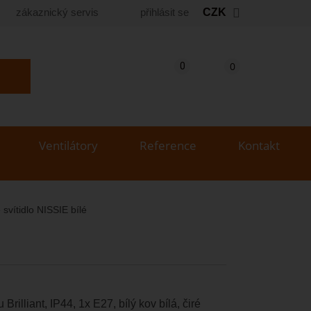
zákaznický servis
přihlásit se
CZK
Košík
(prázdný)
Porovnání produktů
0
0
yhledat produkt...
Ventilátory
Reference
Kontakt
svítidlo NISSIE bílé
Brilliant, IP44, 1x E27, bílý kov bílá, čiré