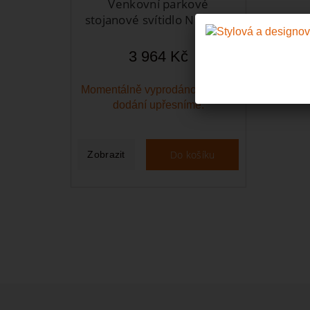
Venkovní parkové
stojanové svítidlo NISSIE...
3 964 Kč
Momentálně vyprodáno! Termín
dodání upřesníme.
Do košíku
Zobrazit