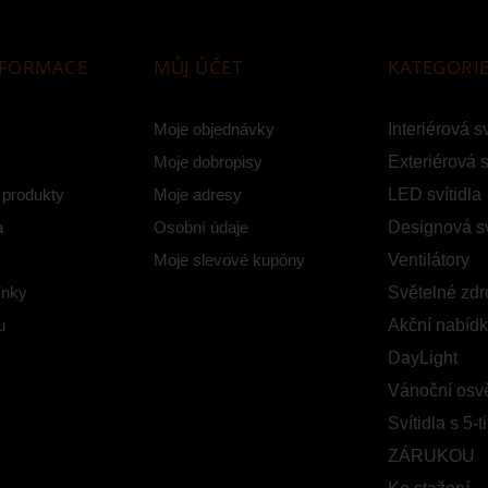
NFORMACE
MŮJ ÚČET
KATEGORI
Moje objednávky
Interiérová sv
Moje dobropisy
Exteriérová s
 produkty
Moje adresy
LED svítidla
a
Osobní údaje
Designová sv
Moje slevové kupóny
Ventilátory
ínky
Světelné zdr
u
Akční nabíd
DayLight
Vánoční osvě
Svítidla s 5-t
ZÁRUKOU