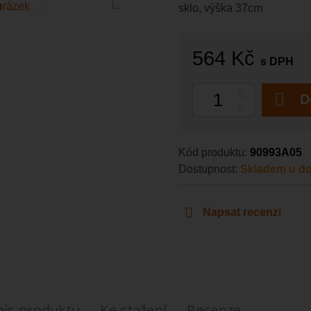
sklo, výška 37cm
564 Kč
s DPH
Počet
D
Kód produktu:
90993A05
Dostupnost:
Skladem u do
Napsat recenzi
pis produktu
Ke stažení
Recenze