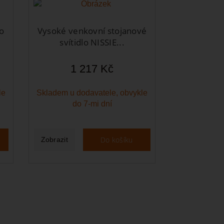
o
Vysoké venkovní stojanové
svítidlo NISSIE...
1 217 Kč
le
Skladem u dodavatele, obvykle
do 7-mi dní
Do košíku
Zobrazit