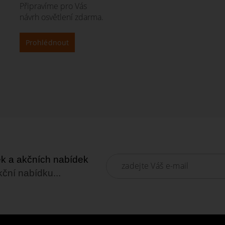
Připravíme pro Vás
návrh osvětlení zdarma.
Prohlédnout
nek a akčních nabídek
kční nabídku...