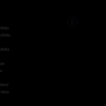
E
Následujte nás
Facebook
ítidla
vítidla
ítidla
oje
ka
tlení
i letou