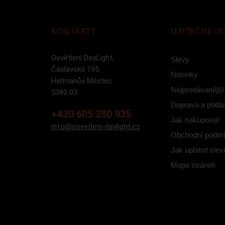
KONTAKTY
UŽITEČNÉ I
Osvětlení DayLight,
Slevy
Čáslavská 195
Novinky
Heřmanův Městec
Nejprodávanější
5380 03
Doprava a platb
+420 605 280 935
Jak nakupovat
info@osvetleni-daylight.cz
Obchodní podm
Jak uplatnit slev
Mapa stránek