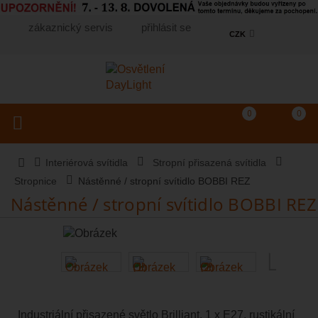
zákaznický servis
přihlásit se
CZK
Košík
(prázdný)
Porovnání produkt
0
0
Toggle navigation
Vyhledat produkt...
Interiérová svítidla
Stropní přisazená svítidla
Stropnice
Nástěnné / stropní svítidlo BOBBI REZ
Nástěnné / stropní svítidlo BOBBI REZ
Industriální přisazené světlo Brilliant, 1 x E27, rustikální