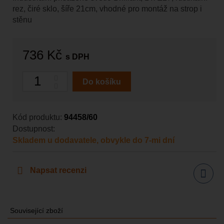
rez, čiré sklo, šíře 21cm, vhodné pro montáž na strop i
stěnu
736 Kč
s DPH
Počet
Do košíku
Kód produktu:
94458/60
Dostupnost:
Skladem u dodavatele, obvykle do 7-mi dní
Napsat recenzi
Sdílet
Související zboží