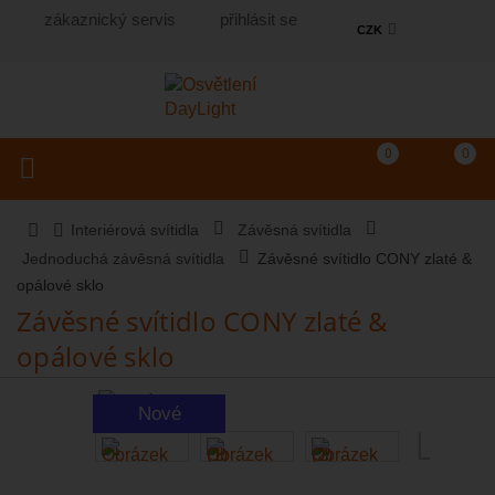
zákaznický servis
přihlásit se
CZK
Košík
(prázdný)
Porovnání produkt
0
0
Toggle navigation
Vyhledat produkt...
Interiérová svítidla
Závěsná svítidla
Jednoduchá závěsná svítidla
Závěsné svítidlo CONY zlaté &
opálové sklo
Závěsné svítidlo CONY zlaté &
opálové sklo
Nové