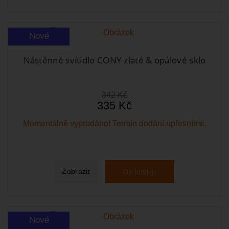
Nové
Nástěnné svítidlo CONY zlaté & opálové sklo
342 Kč
335 Kč
Momentálně vyprodáno! Termín dodání upřesníme.
Do košíku
Zobrazit
Nové