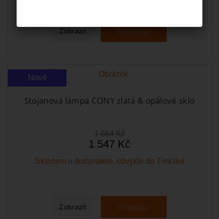
Do košíku
Zobrazit
Nové
Stojanová lampa CONY zlatá & opálové sklo
1 664 Kč
1 547 Kč
Skladem u dodavatele, obvykle do 7-mi dní
Do košíku
Zobrazit