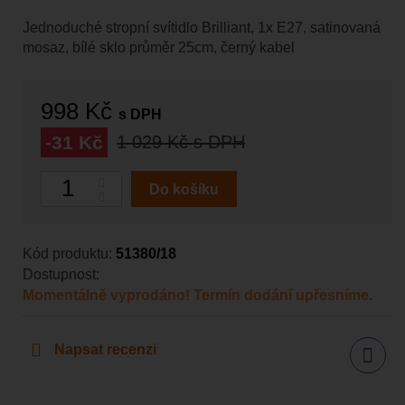
Jednoduché stropní svítidlo Brilliant, 1x E27, satinovaná
mosaz, bílé sklo průměr 25cm, černý kabel
998 Kč
s DPH
-31 Kč
1 029 Kč
s DPH
Počet
Do košíku
Kód produktu:
51380/18
Dostupnost:
Momentálně vyprodáno! Termín dodání upřesníme.
Napsat recenzi
Sdílet