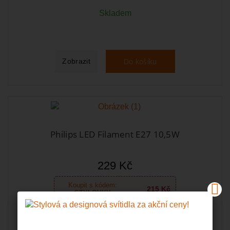
Skladem
Do košíku
Zobrazit
Philips LED Filament E27 10,5W
229 Kč
Koupit s kódem:
215 Kč
STYLOVKY
Skladem