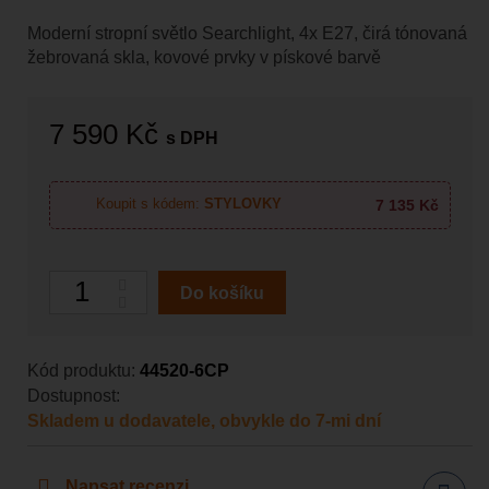
Moderní stropní světlo Searchlight, 4x E27, čirá tónovaná
žebrovaná skla, kovové prvky v pískové barvě
7 590 Kč
s DPH
7 135 Kč
Koupit s kódem:
STYLOVKY
Počet
Do košíku
Kód produktu:
44520-6CP
Dostupnost:
Skladem u dodavatele, obvykle do 7-mi dní
Napsat recenzi