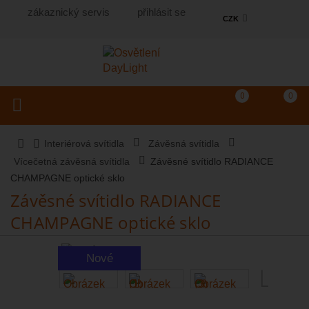
zákaznický servis
přihlásit se
CZK
Košík
(prázdný)
Porovnání produkt
0
0
Toggle navigation
Vyhledat produkt...
Interiérová svítidla
Závěsná svítidla
Vícečetná závěsná svítidla
Závěsné svítidlo RADIANCE
CHAMPAGNE optické sklo
Závěsné svítidlo RADIANCE
CHAMPAGNE optické sklo
Nové