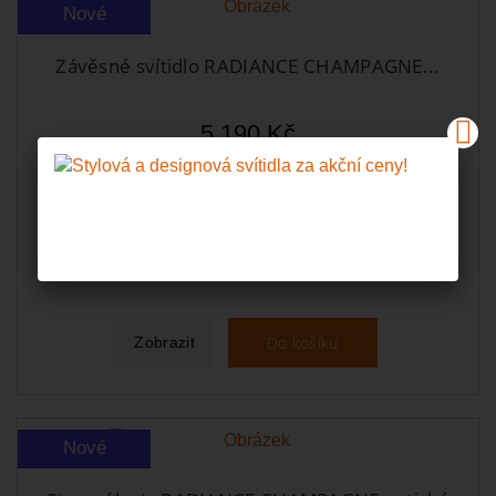
Nové
Závěsné svítidlo RADIANCE CHAMPAGNE...
5 190 Kč
Koupit s kódem:
4 879 Kč
STYLOVKY
Skladem u dodavatele, obvykle do 7-mi dní
Do košíku
Zobrazit
Nové